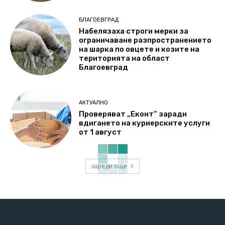
БЛАГОЕВГРАД
Набелязаха строги мерки за
ограничаване разпространението
на шарка по овцете и козите на
територията на област
Благоевград
АКТУАЛНО
Проверяват „Еконт“ заради
вдигането на куриерските услуги
от 1 август
зареди още