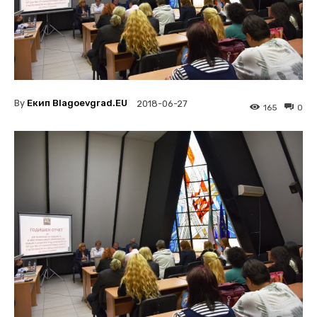
By
Екип Blagoevgrad.EU
2018-06-27
165
0