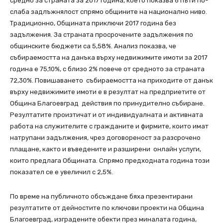
средно за страната за 2017 година, което показва 6 пъти по-
слаба задлъжнялост спрямо общините на национално ниво.
Традиционно, Общината приключи 2017 година без
задължения. За страната просрочените задължения по
общинските бюджети са 5,58%. Анализ показва, че
събираемостта на данъка върху недвижимите имоти за 2017
година е 75,10%, с близо 2% повече от средното за страната
72,30%. Повишаването събираемостта на приходите от данък
върху недвижимите имоти е в резултат на предприетите от
Община Благоевград действия по принудително събиране.
Резултатите произтичат и от индивидуалната и активната
работа на служителите с гражданите и фирмите, които имат
натрупани задължения, чрез договореност за разсрочено
плащане, както и въведените и разширени онлайн услуги,
които предлага Общината. Спрямо предходната година този
показател се е увеличил с 2,5%.
По време на публичното обсъждане бяха презентирани
резултатите от дейностите по ключови проекти на Община
Благоевград, изградените обекти през миналата година,