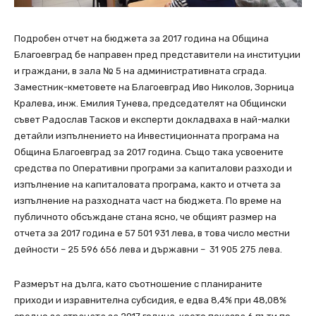
Подробен отчет на бюджета за 2017 година на Община
Благоевград бе направен пред представители на институции
и граждани, в зала № 5 на административната сграда.
Заместник-кметовете на Благоевград Иво Николов, Зорница
Кралева, инж. Емилия Тунева, председателят на Общински
съвет Радослав Тасков и експерти докладваха в най-малки
детайли изпълнението на Инвестиционната програма на
Община Благоевград за 2017 година. Също така усвоените
средства по Оперативни програми за капиталови разходи и
изпълнение на капиталовата програма, както и отчета за
изпълнение на разходната част на бюджета. По време на
публичното обсъждане стана ясно, че общият размер на
отчета за 2017 година е 57 501 931 лева, в това число местни
дейности – 25 596 656 лева и държавни – 31 905 275 лева.
Размерът на дълга, като съотношение с планираните
приходи и изравнителна субсидия, е едва 8,4% при 48,08%