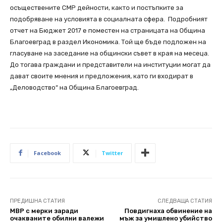
осъществените СМР дейности, както и постъпките за
подобряване на условията в социалната сфера.
Подробният
отчет на Бюджет 2017 е поместен на страницата на Община
Благоевград
в раздел Икономика. Той ще бъде подложен на
гласуване на заседание на общински съвет в края на месеца.
До тогава граждани и представители на институции могат да
дават своите мнения и предложения, като ги входират в
„Деловодство“ на Община Благоевград.
Facebook
Twitter
ПРЕДИШНА СТАТИЯ
СЛЕДВАЩА СТАТИЯ
МВР с мерки заради
Повдигнаха обвинение на
очакваните обилни валежи
мъж за умишлено убийство