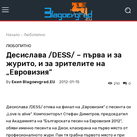
Начало
Любопитно
ЛЮБОПИТНО
Десислава /DESS/ – първа и за
журито, и за зрителите на
„Евровизия”
By
Екип Blagoevgrad.EU
2012-01-15
210
0
Десислава /DESS/ отива на финал на „Евровизия” с песента си
„Love is alive”. Композиторът Стефан Димитров, председател
на Академията на “Българската песен на Евровизия 2012”,
обяви именно песента на Деси, класирана на първо място от
професионалното жури. Пак тя грабна първото място и при