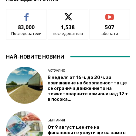
83,000
1,538
507
Последователи
последователи
абонати
НАЙ-НОВИТЕ НОВИНИ
АКТУАЛНО
В неделя от 16 ч. до 20 ч. за
повишаване на безопасността ще
се ограничи движението на
тежкотоварните камиони над 12 т
в посока...
БЪЛГАРИЯ
От 9 август цените на
финансовите услуги ще са само в