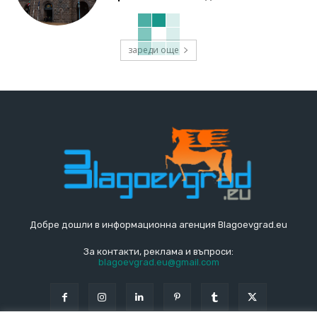
зареди още
Добре дошли в информационна агенция Blagoevgrad.eu
За контакти, реклама и въпроси:
blagoevgrad.eu@gmail.com