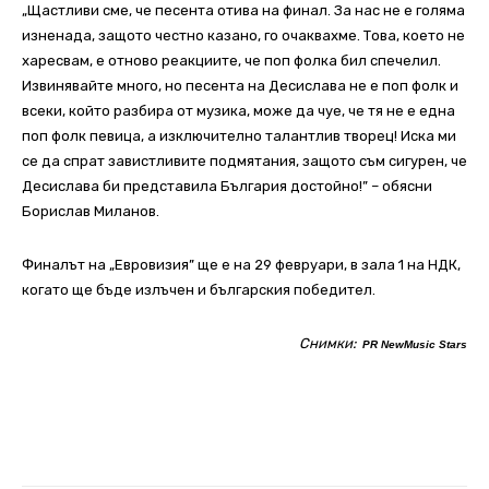
„Щастливи сме, че песента отива на финал. За нас не е голяма
изненада, защото честно казано, го очаквахме. Това, което не
харесвам, е отново реакциите, че поп фолка бил спечелил.
Извинявайте много, но песента на Десислава не е поп фолк и
всеки, който разбира от музика, може да чуе, че тя не е една
поп фолк певица, а изключително талантлив творец! Иска ми
се да спрат завистливите подмятания, защото съм сигурен, че
Десислава би представила България достойно!” – обясни
Борислав Миланов.
Финалът на „Евровизия” ще е на 29 февруари, в зала 1 на НДК,
когато ще бъде излъчен и българския победител.
Снимки:
PR
NewMusic Stars