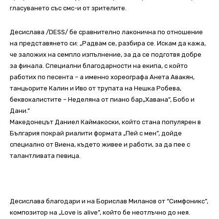
гласуването със смс-и от зрителите.
Десислава /DESS/ бе сравнително лаконична по отношение
на представянето си: „Радвам се, разбира се. Искам да кажа,
че заложих на семпло изпълнение, за да се подготвя добре
за финала. Специални благодарности на екипа, с който
работих по песента – а именно хореографа Анета Авакян,
танцьорите Калин и Иво от трупата на Нешка Робева,
беквокалистите – Неделяна от пиано бар„Хавана”, Бобо и
Дани.”
Македонецът Даниел Каймакоски, който стана популярен в
България покрай риалити формата „Пей с мен”, дойде
специално от Виена, където живее и работи, за да пее с
талантливата певица.
Десислава благодари и на Борислав Миланов от “Симфоникс”,
композитор на „Love is alive”, който бе неотлъчно до нея.