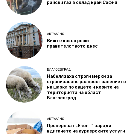
райски газ в склад край София
АКТУАЛНО
Вижте какво реши
правителството днес
БЛАГОЕВГРАД
Набелязаха строги мерки за
ограничаване разпространението
на шарка по овцете и козите на
територията на област
Благоевград
АКТУАЛНО
Проверяват „Еконт“ заради
вдигането на куриерските услуги