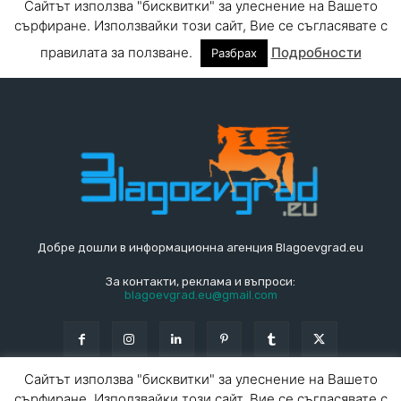
Добре дошли в информационна агенция Blagoevgrad.eu
За контакти, реклама и въпроси:
blagoevgrad.eu@gmail.com