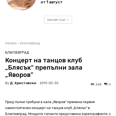
от 1 август
зареди още