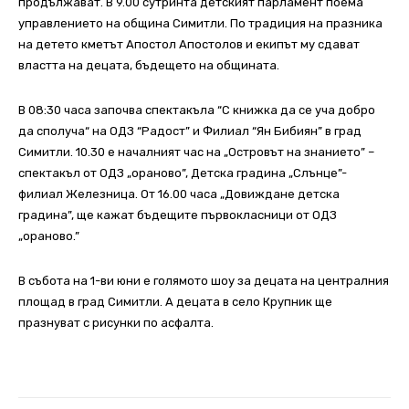
продължават. В 9.00 сутринта детският парламент поема
управлението на община Симитли. По традиция на празника
на детето кметът Апостол Апостолов и екипът му сдават
властта на децата, бъдещето на общината.
В 08:30 часа започва спектакъла “С книжка да се уча добро
да сполуча“ на ОДЗ “Радост” и Филиал “Ян Бибиян” в град
Симитли. 10.30 е началният час на „Островът на знанието” –
спектакъл от ОДЗ „ораново”, Детска градина „Слънце”-
филиал Железница. От 16.00 часа „Довиждане детска
градина”, ще кажат бъдещите първокласници от ОДЗ
„ораново.”
В събота на 1-ви юни е голямото шоу за децата на централния
площад в град Симитли. А децата в село Крупник ще
празнуват с рисунки по асфалта.