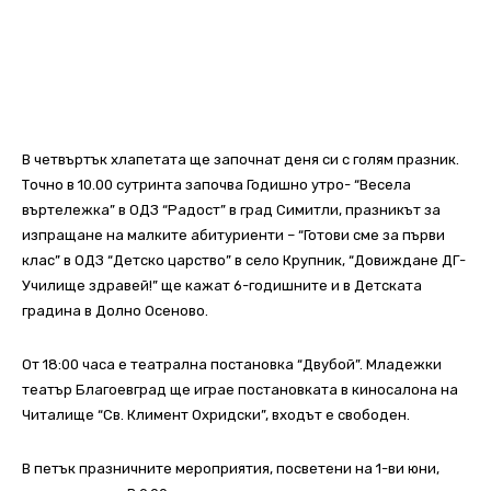
В четвъртък хлапетата ще започнат деня си с голям празник.
Точно в 10.00 сутринта започва Годишно утро- “Весела
въртележка” в ОДЗ “Радост” в град Симитли, празникът за
изпращане на малките абитуриенти – “Готови сме за първи
клас” в ОДЗ “Детско царство” в село Крупник, “Довиждане ДГ-
Училище здравей!” ще кажат 6-годишните и в Детската
градина в Долно Осеново.
От 18:00 часа е театрална постановка “Двубой”. Младежки
театър Благоевград ще играе постановката в киносалона на
Читалище “Св. Климент Охридски”, входът е свободен.
В петък празничните мероприятия, посветени на 1-ви юни,