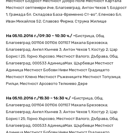
Местност Бодрост Местност Добро поле Местност Картала
Местност септември йче; Благоевград; Антон Чехов 1; Бодрост
1; Грамада бл. Складова База-Временно Ст-во”; Еленово Бл;
Иван Михайлов 52; Славово Фирма; Струма Жилище
На 05.10.2016 г./09:30 – 10:30 ч./ –
Бистрица, Общ.
Благоевград 001104 001106 001107 Махала Брезовска;
Благоевград; Ангел Кънчев 3; Антон Чехов 1; Костур 2; Цар
Борис I 25; Горно Хърсово; Местност Валого; Дъбрава, Общ.
Благоевград; 000533 АдиницаМах. Щърбевци Местност
Адиница Местност Бобови Ниви Местност Градището
Местност Клено Местност Ръжениците Местност Топузица;
Рилци; Местност Арсовото Телкиево Дере
На 05.10.2016 г./15:30 – 16:30 ч./ –
Бистрица, Общ.
Благоевград 001104 001106 001107 Махала Брезовска;
Благоевград; Ангел Кънчев 3; Антон Чехов 1; Костур 2; Цар
Борис I 25; Горно Хърсово; Местност Валого; Дъбрава, Общ.
Благоевград; 000533 АдиницаМах. Щърбевци Местност
Адиница Местност Бобови Ниви Местност Градището