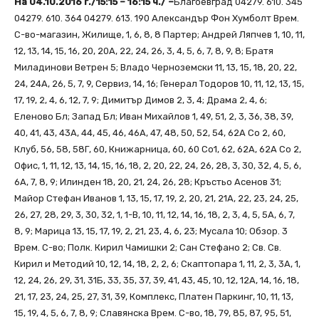
На 04.10.2016 г./15:15 – 16:15 ч./ –
Благоевград 04279. 610. 345
04279. 610. 364 04279. 613. 190 Александър Фон Хумболт Врем.
С-во-магазин, Жилище, 1, 6, 8, 8 Партер; Андрей Ляпчев 1, 10, 11,
12, 13, 14, 15, 16, 20, 20А, 22, 24, 26, 3, 4, 5, 6, 7, 8, 9, 8; Братя
Миладинови Ветрен 5; Владо Черноземски 11, 13, 15, 18, 20, 22,
24, 24А, 26, 5, 7, 9, Сервиз, 14, 16; Генерал Тодоров 10, 11, 12, 13, 15,
17, 19, 2, 4, 6, 12, 7, 9; Димитър Димов 2, 3, 4; Драма 2, 4, 6;
Еленово Бл; Запад Бл; Иван Михайлов 1, 49, 51, 2, 3, 36, 38, 39,
40, 41, 43, 43А, 44, 45, 46, 46А, 47, 48, 50, 52, 54, 62А Со 2, 60,
Клуб, 56, 58, 58Г, 60, Книжарница, 60, 60 Со1, 62, 62А, 62А Со 2,
Офис, 1, 11, 12, 13, 14, 15, 16, 18, 2, 20, 22, 24, 26, 28, 3, 30, 32, 4, 5, 6,
6А, 7, 8, 9; Илинден 18, 20, 21, 24, 26, 28; Кръстьо Асенов 31;
Майор Стефан Иванов 1, 13, 15, 17, 19, 2, 20, 21, 21А, 22, 23, 24, 25,
26, 27, 28, 29, 3, 30, 32, 1, 1-В, 10, 11, 12, 14, 16, 18, 2, 3, 4, 5, 5А, 6, 7,
8, 9; Марица 13, 15, 17, 19, 2, 21, 23, 4, 6, 23; Мусала 10; Обзор. 3
Врем. С-во; Полк. Кирил Чамишки 2; Сан Стефано 2; Св. Св.
Кирил и Методий 10, 12, 14, 18, 2, 2, 6; Скаптопара 1, 11, 2, 3, 3А, 1,
12, 24, 26, 29, 31, 31Б, 33, 35, 37, 39, 41, 43, 45, 10, 12, 12А, 14, 16, 18,
21, 17, 23, 24, 25, 27, 31, 39, Комплекс, Платен Паркинг, 10, 11, 13,
15, 19, 4, 5, 6, 7, 8, 9; Славянска Врем. С-во, 18, 79, 85, 87, 95, 51,