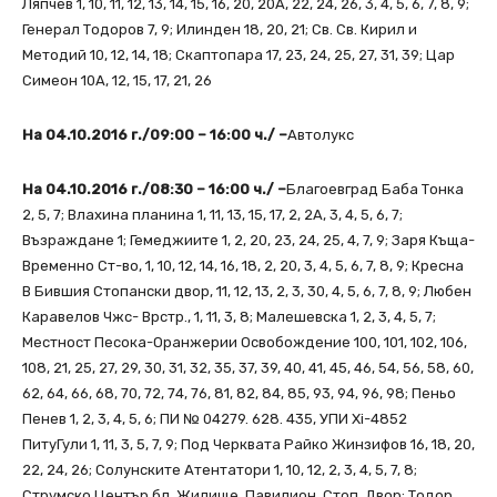
Ляпчев 1, 10, 11, 12, 13, 14, 15, 16, 20, 20А, 22, 24, 26, 3, 4, 5, 6, 7, 8, 9;
Генерал Тодоров 7, 9; Илинден 18, 20, 21; Св. Св. Кирил и
Методий 10, 12, 14, 18; Скаптопара 17, 23, 24, 25, 27, 31, 39; Цар
Симеон 10А, 12, 15, 17, 21, 26
На 04.10.2016 г./09:00 – 16:00 ч./ –
Автолукс
На 04.10.2016 г./08:30 – 16:00 ч./ –
Благоевград Баба Тонка
2, 5, 7; Влахина планина 1, 11, 13, 15, 17, 2, 2А, 3, 4, 5, 6, 7;
Възраждане 1; Гемеджиите 1, 2, 20, 23, 24, 25, 4, 7, 9; Заря Къща-
Временно Ст-во, 1, 10, 12, 14, 16, 18, 2, 20, 3, 4, 5, 6, 7, 8, 9; Кресна
В Бившия Стопански двор, 11, 12, 13, 2, 3, 30, 4, 5, 6, 7, 8, 9; Любен
Каравелов Чжс- Врстр., 1, 11, 3, 8; Малешевска 1, 2, 3, 4, 5, 7;
Местност Песока-Оранжерии Освобождение 100, 101, 102, 106,
108, 21, 25, 27, 29, 30, 31, 32, 35, 37, 39, 40, 41, 45, 46, 54, 56, 58, 60,
62, 64, 66, 68, 70, 72, 74, 76, 81, 82, 84, 85, 93, 94, 96, 98; Пеньо
Пенев 1, 2, 3, 4, 5, 6; ПИ № 04279. 628. 435, УПИ Хі-4852
ПитуГули 1, 11, 3, 5, 7, 9; Под Черквата Райко Жинзифов 16, 18, 20,
22, 24, 26; Солунските Атентатори 1, 10, 12, 2, 3, 4, 5, 7, 8;
Струмско Център бл. Жилище, Павилион, Стоп. Двор; Тодор