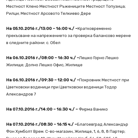
Местност Клено Местност Ръжениците Местност Топузица;
Рилци; Местност Арсовото Телкиево Дере
На 05.10.2016 г./13:00 – 16:00 ч./ –
Кратковременно
прекъсване на напрежението за проверка балансово мерене
в следните райони: с. Обел
На 06.10.2016 г./08:00 – 16:30 ч./ –
Лешко Горно Лешко
Жилище; Долно Лешко Офис, Жилище
На 06.10.2016 г./09:30 – 12:00 ч./ –
Покровник Местност при
Цветковски воденици при Цветковски воденици Тодор
Александров 7
На 07.10.2016 г./14:00 – 16:30 ч./ –
Фирма Ванико
На 07.10.2016 г./08:30 – 16:15 ч./ –
Благоевград Александър
Фон Хумболт Врем. С-во-магазин, Жилище, 1, 6, 8, 8 Партер;