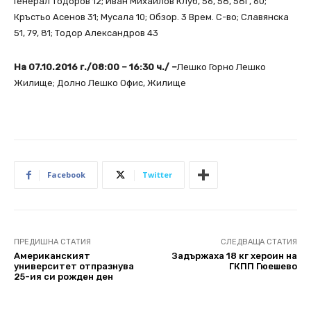
Генерал Тодоров 12; Иван Михайлов Клуб, 56, 58, 58Г, 60;
Кръстьо Асенов 31; Мусала 10; Обзор. 3 Врем. С-во; Славянска
51, 79, 81; Тодор Александров 43
На 07.10.2016 г./08:00 – 16:30 ч./ –
Лешко Горно Лешко
Жилище; Долно Лешко Офис, Жилище
Facebook
Twitter
ПРЕДИШНА СТАТИЯ
СЛЕДВАЩА СТАТИЯ
Американският
Задържаха 18 кг хероин на
университет отпразнува
ГКПП Гюешево
25-ия си рожден ден