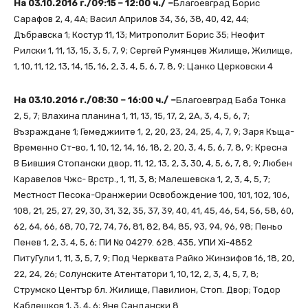
На 03.10.2016 г./09:15 – 12:00 ч./ –
Благоевград Борис
Сарафов 2, 4, 4А; Васил Априлов 34, 36, 38, 40, 42, 44;
Дъбравска 1; Костур 11, 13; Митрополит Борис 35; Неофит
Рилски 1, 11, 13, 15, 3, 5, 7, 9; Сергей Румянцев Жилище, Жилище,
1, 10, 11, 12, 13, 14, 15, 16, 2, 3, 4, 5, 6, 7, 8, 9; Цанко Церковски 4
На 03.10.2016 г./08:30 – 16:00 ч./ –
Благоевград Баба Тонка
2, 5, 7; Влахина планина 1, 11, 13, 15, 17, 2, 2А, 3, 4, 5, 6, 7;
Възраждане 1; Гемеджиите 1, 2, 20, 23, 24, 25, 4, 7, 9; Заря Къща-
Временно Ст-во, 1, 10, 12, 14, 16, 18, 2, 20, 3, 4, 5, 6, 7, 8, 9; Кресна
В Бившия Стопански двор, 11, 12, 13, 2, 3, 30, 4, 5, 6, 7, 8, 9; Любен
Каравелов Чжс- Врстр., 1, 11, 3, 8; Малешевска 1, 2, 3, 4, 5, 7;
Местност Песока-Оранжерии Освобождение 100, 101, 102, 106,
108, 21, 25, 27, 29, 30, 31, 32, 35, 37, 39, 40, 41, 45, 46, 54, 56, 58, 60,
62, 64, 66, 68, 70, 72, 74, 76, 81, 82, 84, 85, 93, 94, 96, 98; Пеньо
Пенев 1, 2, 3, 4, 5, 6; ПИ № 04279. 628. 435, УПИ Хі-4852
ПитуГули 1, 11, 3, 5, 7, 9; Под Черквата Райко Жинзифов 16, 18, 20,
22, 24, 26; Солунските Атентатори 1, 10, 12, 2, 3, 4, 5, 7, 8;
Струмско Център бл. Жилище, Павилион, Стоп. Двор; Тодор
Каблешков 1, 3, 4, 6; Яне Сандански 8