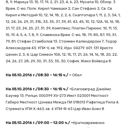
8, 9; Марица 13, 15, 17, 19, 2, 21, 23, 4, 6, 23; Мусала 10; Обзор. 3
Врем. С-во; Полк. Кирил Чамишки 2; Сан Стефано 2; Св. Св.
Кирил и Методий 10, 12, 14, 18, 2, 2, 6; Скаптопара 1, 11, 2, 3, 3А, 1,
12, 24, 26, 29, 31, 31Б, 33, 35, 37, 39, 41, 43, 45, 10, 12, 12А, 14, 16, 18,
21, 17, 23, 24, 25, 27, 31, 39, Комплекс, Платен Паркинг, 10, 11, 13,
15, 19, 4, 5, 6, 7, 8, 9; Славянска Врем. С-во, 18, 79, 85, 87, 95, 51,
79, 81; Стефан Стамболов 13; Стоимен Календерски 7; Тодор
Александров 43; УПИ-V, кв. 192, Идн. 04279. 601. 131 Христо
Ценин 2, 3, 4; Цар Симеон 10А, 12, 15, 17, 21, 26, 14, 16, 18, 20, 22,
24, 26, 27, 28, 29, 30, 31, 33, 35, 30; София; Жеко Войвода 8
На 05.10.2016 г./08:30 – 16:15 ч./ –
Обел
На 05.10.2016 г./08:30 – 16:15 ч./ –
Благоевград Джеймс
Баучер 13; Рилци; 000399 XV-273 Имот 023001 Местност
Габеро Местност Цонева Межда ПИ 018013 Рафетица Рила 4;
Стремата УПИ Х-463, кв. 6 УПИ-ІІІ-63 Цар Иван Асен 8
На 05.10.2016 г./09:00 – 12:00 ч./ –
Кратковременно