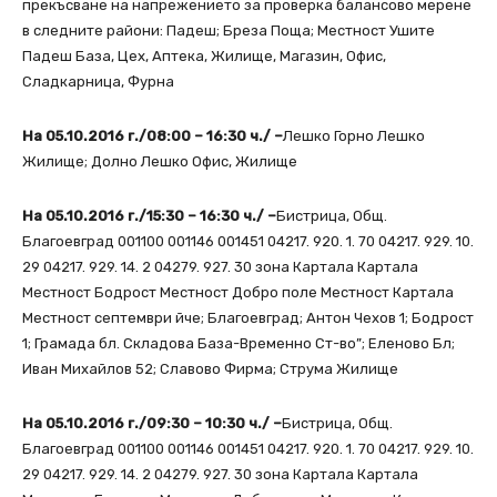
прекъсване на напрежението за проверка балансово мерене
в следните райони: Падеш; Бреза Поща; Местност Ушите
Падеш База, Цех, Аптека, Жилище, Магазин, Офис,
Сладкарница, Фурна
На 05.10.2016 г./08:00 – 16:30 ч./ –
Лешко Горно Лешко
Жилище; Долно Лешко Офис, Жилище
На 05.10.2016 г./15:30 – 16:30 ч./ –
Бистрица, Общ.
Благоевград 001100 001146 001451 04217. 920. 1. 70 04217. 929. 10.
29 04217. 929. 14. 2 04279. 927. 30 зона Картала Картала
Местност Бодрост Местност Добро поле Местност Картала
Местност септември йче; Благоевград; Антон Чехов 1; Бодрост
1; Грамада бл. Складова База-Временно Ст-во”; Еленово Бл;
Иван Михайлов 52; Славово Фирма; Струма Жилище
На 05.10.2016 г./09:30 – 10:30 ч./ –
Бистрица, Общ.
Благоевград 001100 001146 001451 04217. 920. 1. 70 04217. 929. 10.
29 04217. 929. 14. 2 04279. 927. 30 зона Картала Картала