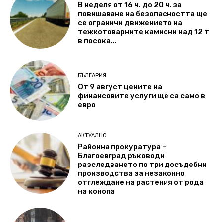
В неделя от 16 ч. до 20 ч. за
повишаване на безопасността ще
се ограничи движението на
тежкотоварните камиони над 12 т
в посока...
БЪЛГАРИЯ
От 9 август цените на
финансовите услуги ще са само в
евро
АКТУАЛНО
Районна прокуратура –
Благоевград ръководи
разследването по три досъдебни
производства за незаконно
отглеждане на растения от рода
на конопа