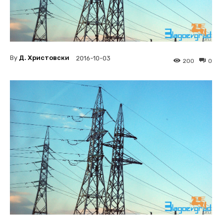
By
Д. Христовски
2016-10-03
200
0