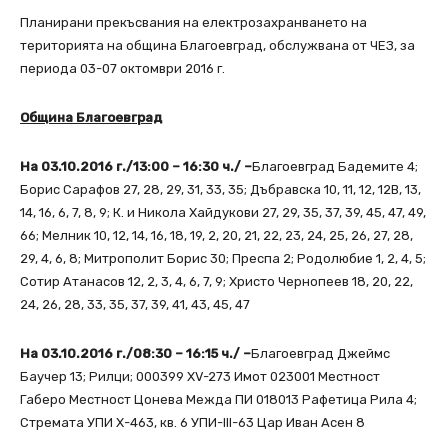
Планирани прекъсвания на електрозахранването на
територията на община Благоевград, обслужвана от ЧЕЗ, за
периода 03-07 октомври 2016 г.
Община Благоевград
На 03.10.2016 г./13:00 – 16:30 ч./ –
Благоевград Бадемите 4;
Борис Сарафов 27, 28, 29, 31, 33, 35; Дъбравска 10, 11, 12, 12В, 13,
14, 16, 6, 7, 8, 9; К. и Никола Хайдукови 27, 29, 35, 37, 39, 45, 47, 49,
66; Мелник 10, 12, 14, 16, 18, 19, 2, 20, 21, 22, 23, 24, 25, 26, 27, 28,
29, 4, 6, 8; Митрополит Борис 30; Преспа 2; Родолюбие 1, 2, 4, 5;
Сотир Атанасов 12, 2, 3, 4, 6, 7, 9; Христо Чернопеев 18, 20, 22,
24, 26, 28, 33, 35, 37, 39, 41, 43, 45, 47
На 03.10.2016 г./08:30 – 16:15 ч./ –
Благоевград Джеймс
Баучер 13; Рилци; 000399 XV-273 Имот 023001 Местност
Габеро Местност Цонева Межда ПИ 018013 Рафетица Рила 4;
Стремата УПИ Х-463, кв. 6 УПИ-ІІІ-63 Цар Иван Асен 8