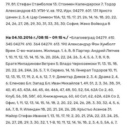
79, 81; Стефан Стамболов 13; Стоимен Календерски 7; Тодор
Александров 43; УПИ-V, кв. 192, Идн. 04279. 601. 131 Христо
Ценин 2, 3, 4; Цар Симеон 10А, 12, 15, 17, 21, 26, 14, 16, 18, 20, 22,
24, 26, 27, 28, 29, 30, 31, 33, 35, 30; София; Жеко Войвода 8
На 04.10.2016 г./08:15 – 09:15 ч./ –
Благоевград 04279. 610.
345 04279. 610. 364 04279. 613. 190 Александър Фон Хумболт
Врем. С-во-магазин, Жилище, 1, 6, 8, 8 Партер; Андрей Ляпчев
1, 10, 11, 12, 13, 14, 15, 16, 20, 20А, 22, 24, 26, 3, 4, 5, 6, 7, 8, 9, 8;
Братя Миладинови Ветрен 5; Владо Черноземски 11, 13, 15, 18,
20, 22, 24, 24А, 26, 5, 7, 9, Сервиз, 14, 16; Генерал Тодоров 10, 11,
12, 13, 15, 17, 19, 2, 4, 6, 12, 7, 9; Димитър Димов 2, 3, 4; Драма 2, 4,
6; Еленово Бл; Запад Бл; Иван Михайлов 1, 49, 51, 2, 3, 36, 38, 39,
40, 41, 43, 43А, 44, 45, 46, 46А, 47, 48, 50, 52, 54, 62А Со 2, 60,
Клуб, 56, 58, 58Г, 60, Книжарница, 60, 60 Со1, 62, 62А, 62А Со 2,
Офис, 1, 11, 12, 13, 14, 15, 16, 18, 2, 20, 22, 24, 26, 28, 3, 30, 32, 4, 5, 6,
6А, 7, 8, 9; Илинден 18, 20, 21, 24, 26, 28; Кръстьо Асенов 31;
Майор Стефан Иванов 1, 13, 15, 17, 19, 2, 20, 21, 21А, 22, 23, 24, 25,
26, 27, 28, 29, 3, 30, 32, 1, 1-В, 10, 11, 12, 14, 16, 18, 2, 3, 4, 5, 5А, 6, 7,