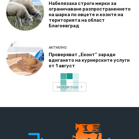
Набелязаха строги мерки за
ограничаване разпространението
на шарка по овцете и козите на
територията на област
Благоевград
АКТУАЛНО
Проверяват „Еконт“ заради
вдигането на куриерските услуги
от 1 август
зареди още