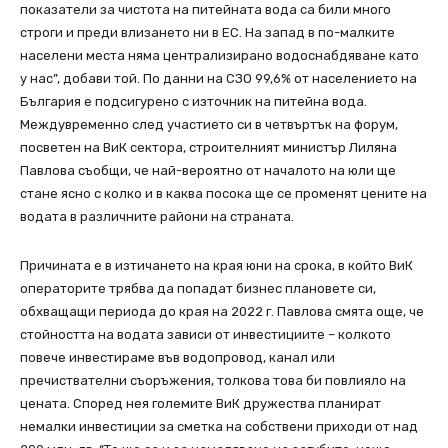
показатели за чистота на питейната вода са били много
строги и преди влизането ни в ЕС. На запад в по-малките
населени места няма централизирано водоснабдяване като
у нас”, добави той. По данни на СЗО 99,6% от населението на
България е подсигурено с източник на питейна вода.
Междувременно след участието си в четвъртък на форум,
посветен на ВиК сектора, строителният министър Лиляна
Павлова съобщи, че най-вероятно от началото на юли ще
стане ясно с колко и в каква посока ще се променят цените на
водата в различните райони на страната.
Причината е в изтичането на края юни на срока, в който ВиК
операторите трябва да попадат бизнес плановете си,
обхващащи периода до края на 2022 г. Павлова смята още, че
стойността на водата зависи от инвестициите – колкото
повече инвестираме във водопровод, канал или
пречиствателни съоръжения, толкова това би повлияло на
цената. Според нея големите ВиК дружества планират
немалки инвестиции за сметка на собствени приходи от над