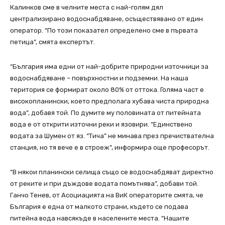
Калинков сме в челните места с най-голям дял
централизирано водоснабдяване, осъществявано от един
оператор. “По този показател определено сме в първата
петица”, смята експертът.
“България има едни от най-добрите природни източници за
водоснабдяване – повърхностни и подземни. На наша
територия се формират около 80% от оттока. Голяма част е
високопланински, което предполага хубава чиста природна
вода”, добавя той. По думите му половината от питейната
вода е от открити източни реки и язовири. “Единствено
водата за Шумен от яз. “Тича” не минава през пречиствателна
станция, но тя вече е в строеж”, информира още професорът.
“В някои планински селища също се водоснабдяват директно
от реките и при дъждове водата помътнява”, добави той.
Ганчо Тенев, от Асоциацията на ВиК операторите смята, че
България е една от малкото страни, където се подава
питейна вода навсякъде в населените места. “Нашите