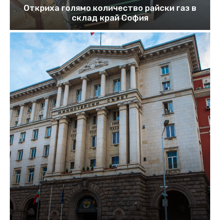
Откриха голямо количество райски газ в
склад край София