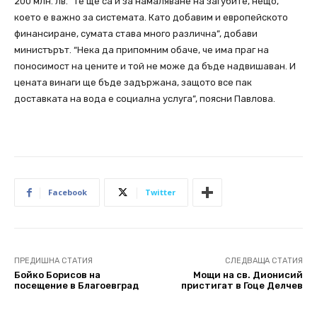
200 млн. лв. “Те ще са и за намаляване на загубите, нещо,
което е важно за системата. Като добавим и европейското
финансиране, сумата става много различна”, добави
министърът. “Нека да припомним обаче, че има праг на
поносимост на цените и той не може да бъде надвишаван. И
цената винаги ще бъде задържана, защото все пак
доставката на вода е социална услуга”, поясни Павлова.
Facebook
Twitter
ПРЕДИШНА СТАТИЯ
СЛЕДВАЩА СТАТИЯ
Бойко Борисов на
Мощи на св. Дионисий
посещение в Благоевград
пристигат в Гоце Делчев