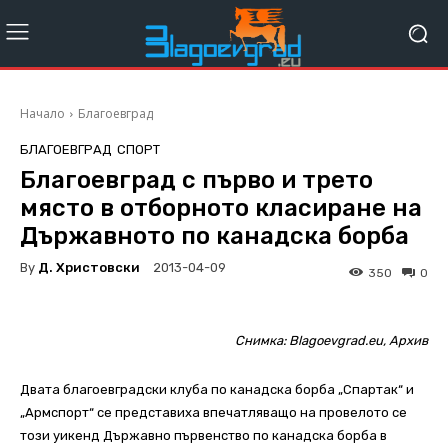
Начало
Благоевград
БЛАГОЕВГРАД
СПОРТ
Благоевград с първо и трето
място в отборното класиране на
Държавното по канадска борба
By
Д. Христовски
2013-04-09
350
0
Снимка: Blagoevgrad.eu, Архив
Двата благоевградски клуба по канадска борба „Спартак“ и
„Армспорт“ се представиха впечатляващо на провелото се
този уикенд Държавно първенство по канадска борба в