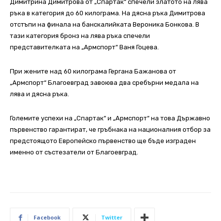
Димитрина Димитрова от „Спартак“ спечели златото на лява
ръка в категория до 60 килограма. На дясна ръка Димитрова
отстъпи на финала на банскалийката Вероника Бонкова. В
тази категория бронз на лява ръка спечели
представителката на „Армспорт“ Ваня Гоцева.
При жените над 60 килограма Гергана Бажанова от
„Армспорт“ Благоевград завоюва два сребърни медала на
лява и дясна ръка.
Големите успехи на „Спартак“ и „Армспорт“ на това Държавно
първенство гарантират, че гръбнака на националния отбор за
предстоящото Европейско първенство ще бъде изграден
именно от състезатели от Благоевград.
Facebook
Twitter