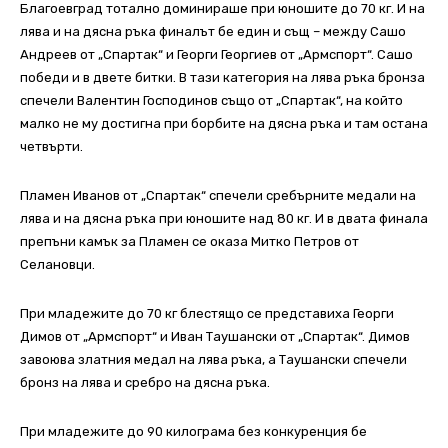
Благоевград тотално доминираше при юношите до 70 кг. И на
лява и на дясна ръка финалът бе един и същ – между Сашо
Андреев от „Спартак“ и Георги Георгиев от „Армспорт“. Сашо
победи и в двете битки. В тази категория на лява ръка бронза
спечели Валентин Господинов също от „Спартак“, на който
малко не му достигна при борбите на дясна ръка и там остана
четвърти.
Пламен Иванов от „Спартак“ спечели сребърните медали на
лява и на дясна ръка при юношите над 80 кг. И в двата финала
препъни камък за Пламен се оказа Митко Петров от
Селановци.
При младежите до 70 кг блестящо се представиха Георги
Димов от „Армспорт“ и Иван Таушански от „Спартак“. Димов
завоюва златния медал на лява ръка, а Таушански спечели
бронз на лява и сребро на дясна ръка.
При младежите до 90 килограма без конкуренция бе