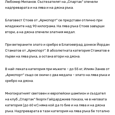
Любомир Миланов. Състезателят на „Спартак“ спечели
надпреварата и на лява и на дясна ръка.
Благовест Стоев от „Армспорт“ се представи отлично при
младежите над 90 килограма. На лява ръка Стоев завърши
втори, а на дясна спечели златния медал.
При ветераните злато и сребро в Благоевград донесе Йордан
Стаматов от „Армспорт“. В абсолютната категория Стаматов е
първи на лява ръка, а остана втори на дясна.
В най-леката категория при мъжете – до 55 кг, Илиян Занев от
„Армспорт“ също се окичи с два медала – злато на лява ръка и
сребро на дясна.
Многократният световен и европейски шампион и създател
на клуб „Спартак“ Георги Гайдарджиев показа, че в неговата
категория (до 60 кг) няма кой да го бие и на лява и на дясна
ръка. Надпреварата в тази категория на лява ръка бе тотално