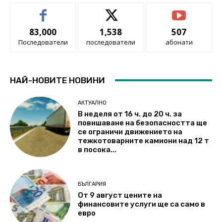
83,000
1,538
507
Последователи
последователи
абонати
НАЙ-НОВИТЕ НОВИНИ
АКТУАЛНО
В неделя от 16 ч. до 20 ч. за
повишаване на безопасността ще
се ограничи движението на
тежкотоварните камиони над 12 т
в посока...
БЪЛГАРИЯ
От 9 август цените на
финансовите услуги ще са само в
евро