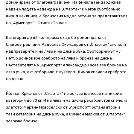
доминирана от благоевградчани. На финала Гайдарджиев
надви младата надежда на „Спартак“ и негов съотборник
Кирил Ваклинов, а бронзовия медал остана за представителя
на „Армспорт“ – Стилян Панчев.
Категория до 65 килограма също бе доминирана от
благоевградчани. Радослав Скендеров от „Спартак“ спечели
надпреварите и на лява и на дясна ръка. Съотборникът му
Петър Войнов взе среброто на лява и бронза на дясна.
Състезателят на „Армспорт“ Александър Тасев взе бронза на
лява ръка, а съотборникът му Георги Димов спечели среброто
на дясна.
Йолиан Христов от „Спартак“ не остави шансове на никой в
категория до 70 кг. И на лява и на дясна ръка Христов спечели
златото. Мартин Новоселски от „Армспорт“ остана втори в
тази категория на дясна ръка, а Симеон Марков от „Спартак“
завоюва бронза.