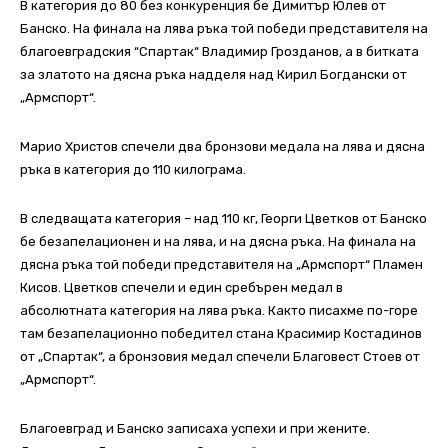
В категория до 80 без конкуренция бе Димитър Юлев от
Банско. На финала на лява ръка той победи представителя на
благоевградския “Спартак“ Владимир Грозданов, а в битката
за златото на дясна ръка надделя над Кирил Богдански от
„Армспорт“.
Марио Христов спечели два бронзови медала на лява и дясна
ръка в категория до 110 килограма.
В следващата категория – над 110 кг, Георги Цветков от Банско
бе безапелационен и на лява, и на дясна ръка. На финала на
дясна ръка той победи представителя на „Армспорт“ Пламен
Кисов. Цветков спечели и един сребърен медал в
абсолютната категория на лява ръка. Както писахме по-горе
там безапелационно победител стана Красимир Костадинов
от „Спартак“, а бронзовия медал спечели Благовест Стоев от
„Армспорт“.
Благоевград и Банско записаха успехи и при жените.