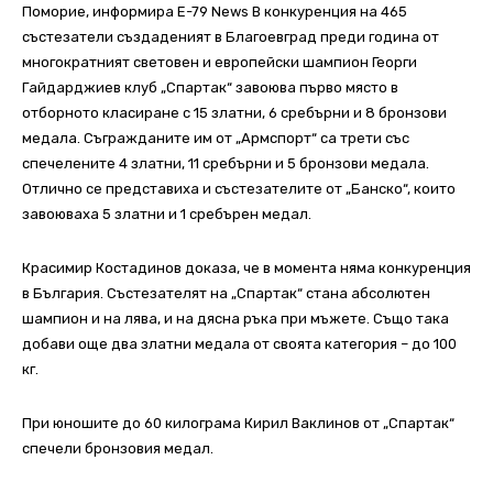
Поморие, информира E-79 News В конкуренция на 465
състезатели създаденият в Благоевград преди година от
многократният световен и европейски шампион Георги
Гайдарджиев клуб „Спартак“ завоюва първо място в
отборното класиране с 15 златни, 6 сребърни и 8 бронзови
медала. Съгражданите им от „Армспорт“ са трети със
спечелените 4 златни, 11 сребърни и 5 бронзови медала.
Отлично се представиха и състезателите от „Банско“, които
завоюваха 5 златни и 1 сребърен медал.
Красимир Костадинов доказа, че в момента няма конкуренция
в България. Състезателят на „Спартак“ стана абсолютен
шампион и на лява, и на дясна ръка при мъжете. Също така
добави още два златни медала от своята категория – до 100
кг.
При юношите до 60 килограма Кирил Ваклинов от „Спартак“
спечели бронзовия медал.