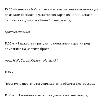
10:00 – Изнесена библиотека – всеки ще има възможност да
си извади безплатна читателска карта за Регионалната
библиотека „Димитър Талев“ – Благоевград.
Градска градина
11:00 ч. – Тържествен ритуал по полагане на цветя пред
паметника на Светите братя.
пред НХГ „Св. св. Кирил и Методий“
11:15 ч.
Празнично шествие на училищата на община Благоевград
11:30 ч. – Празничен концерт на децата на Благоевград