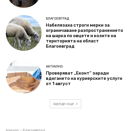
БЛАГОЕВГРАД
Набелязаха строги мерки за
ограничаване разпространението
на шарка по овцете и козите на
територията на област
Благоевград
АКТУАЛНО
Проверяват „Еконт“ заради
вдигането на куриерските услуги
от 1 август
зареди още