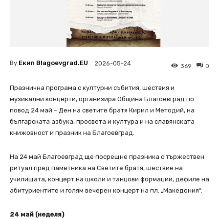
By
Екип Blagoevgrad.EU
2026-05-24
369
0
Празнична програма с културни събития, шествия и
музикални концерти, организира Община Благоевград по
повод 24 май – Ден на светите братя Кирил и Методий, на
българската азбука, просвета и култура и на славянската
книжовност и празник на Благоевград.
На 24 май Благоевград ще посрещне празника с тържествен
ритуал пред паметника на Светите братя, шествие на
училищата, концерт на школи и танцови формации, дефиле на
абитуриентите и голям вечерен концерт на пл. „Македония“.
24 май (неделя)