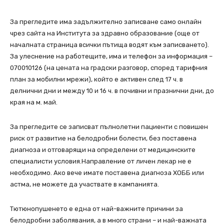
За прегледите има задължително записване само онлайн
чрез сайта на Института за здравно образование (още от
началната страница всички пътища водят към записването).
За улеснение на работещите, има и телефон за информация –
070010126 (на цената на градски разговор, според тарифния
план за мобилни мрежи), който е активен след 17 ч. в
делнични дни и между 10 и 16 ч. в почивни и празнични дни, до
края на м. май.
За прегледите се записват пълнолетни пациенти с повишен
риск от развитие на белодробни болести, без поставена
диагноза и отговарящи на определени от медицинските
специалисти условия.Направление от личен лекар не е
необходимо. Ако вече имате поставена диагноза ХОББ или
астма, не можете да участвате в кампанията.
Тютюнопушенето е една от най-важните причини за
белодробни заболявания, а в много страни – и най-важната