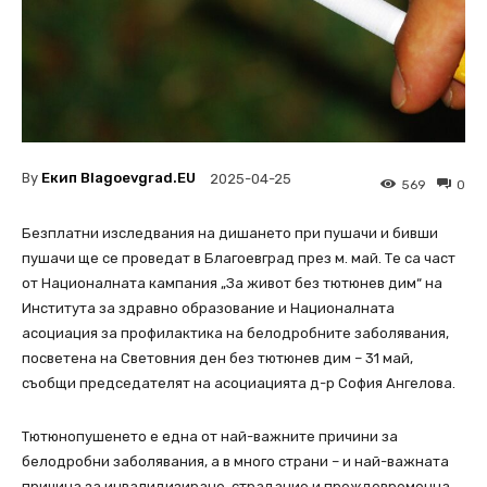
By
Екип Blagoevgrad.EU
2025-04-25
569
0
Безплатни изследвания на дишането при пушачи и бивши
пушачи ще се проведат в Благоевград през м. май. Те са част
от Националната кампания „За живот без тютюнев дим“ на
Института за здравно образование и Националната
асоциация за профилактика на белодробните заболявания,
посветена на Световния ден без тютюнев дим – 31 май,
съобщи председателят на асоциацията д-р София Ангелова.
Тютюнопушенето е една от най-важните причини за
белодробни заболявания, а в много страни – и най-важната
причина за инвалидизиране, страдание и преждевременна