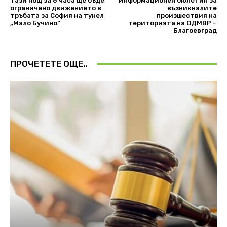
Тази нощ за 6 часа ще бъде
Информационен бюлетин за
ограничено движението в
възникналите
тръбата за София на тунел
произшествия на
„Мало Бучино“
територията на ОДМВР –
Благоевград
ПРОЧЕТЕТЕ ОЩЕ..