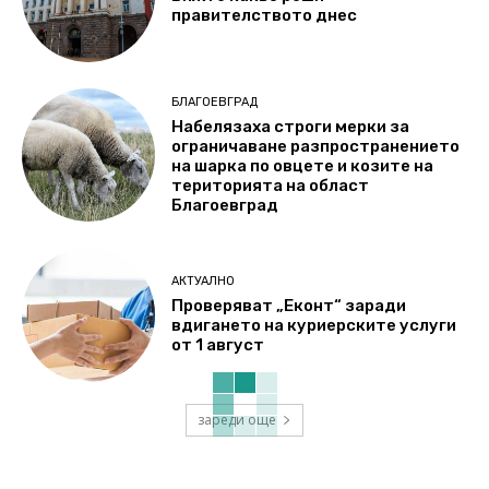
правителството днес
БЛАГОЕВГРАД
Набелязаха строги мерки за
ограничаване разпространението
на шарка по овцете и козите на
територията на област
Благоевград
АКТУАЛНО
Проверяват „Еконт“ заради
вдигането на куриерските услуги
от 1 август
зареди още