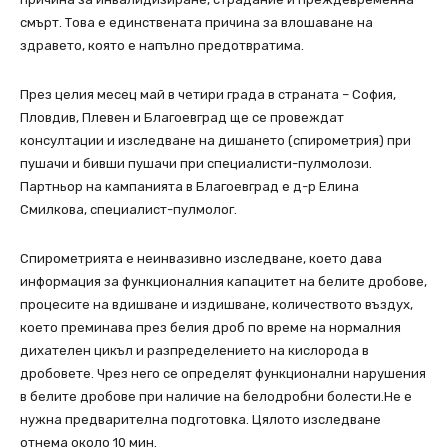
смърт. Това е единствената причина за влошаване на
здравето, която е напълно предотвратима.
През целия месец май в четири града в страната – София,
Пловдив, Плевен и Благоевград ще се провеждат
консултации и изследване на дишането (спирометрия) при
пушачи и бивши пушачи при специалисти-пулмолози.
Партньор на кампанията в Благоевград е д-р Елина
Смилкова, специалист-пулмолог.
Спирометрията е неинвазивно изследване, което дава
информация за функционалния капацитет на белите дробове,
процесите на вдишване и издишване, количеството въздух,
което преминава през белия дроб по време на нормалния
дихателен цикъл и разпределението на кислорода в
дробовете. Чрез него се определят функционални нарушения
в белите дробове при наличие на белодробни болести.Не е
нужна предварителна подготовка. Цялото изследване
отнема около 10 мин.