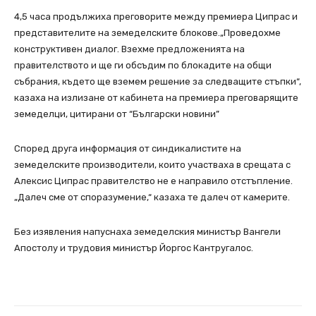
4,5 часа продължиха преговорите между премиера Ципрас и
представителите на земеделските блокове.„Проведохме
конструктивен диалог. Взехме предложенията на
правителството и ще ги обсъдим по блокадите на общи
събрания, където ще вземем решение за следващите стъпки“,
казаха на излизане от кабинета на премиера преговарящите
земеделци, цитирани от “Български новини”
Според друга информация от синдикалистите на
земеделските производители, които участваха в срещата с
Алексис Ципрас правителство не е направило отстъпление.
„Далеч сме от споразумение,“ казаха те далеч от камерите.
Без изявления напуснаха земеделския министър Вангели
Апостолу и трудовия министър Йоргос Кантругалос.