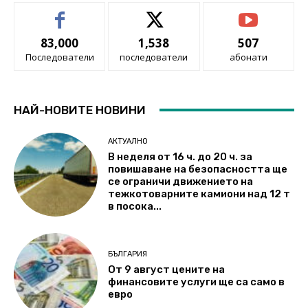
83,000
1,538
507
Последователи
последователи
абонати
НАЙ-НОВИТЕ НОВИНИ
АКТУАЛНО
В неделя от 16 ч. до 20 ч. за
повишаване на безопасността ще
се ограничи движението на
тежкотоварните камиони над 12 т
в посока...
БЪЛГАРИЯ
От 9 август цените на
финансовите услуги ще са само в
евро