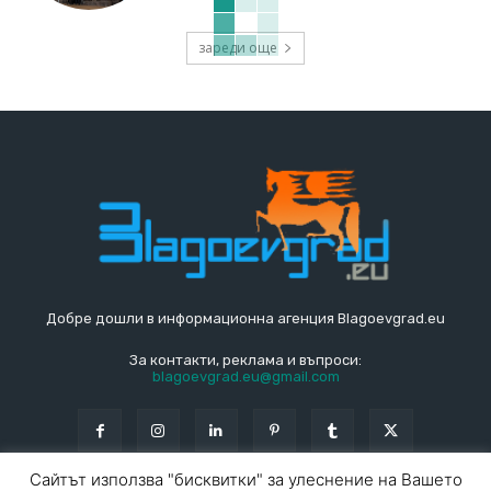
зареди още
Добре дошли в информационна агенция Blagoevgrad.eu
За контакти, реклама и въпроси:
blagoevgrad.eu@gmail.com
Сайтът използва "бисквитки" за улеснение на Вашето