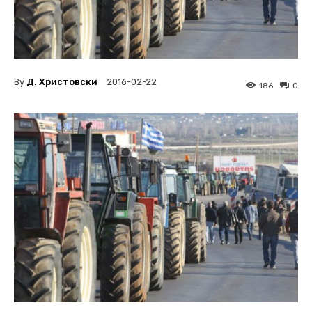
By
Д. Христовски
2016-02-22
186
0