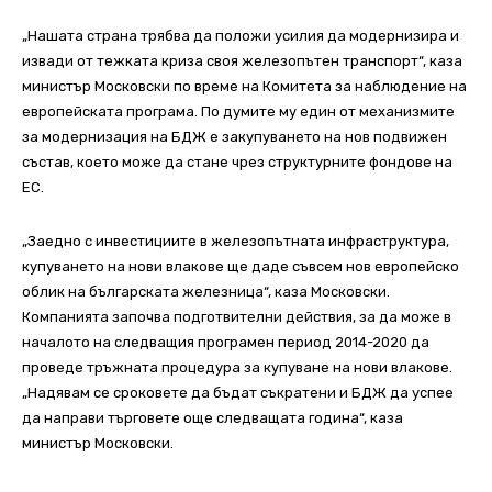
„Нашата страна трябва да положи усилия да модернизира и
извади от тежката криза своя железопътен транспорт“, каза
министър Московски по време на Комитета за наблюдение на
европейската програма. По думите му един от механизмите
за модернизация на БДЖ е закупуването на нов подвижен
състав, което може да стане чрез структурните фондове на
ЕС.
„Заедно с инвестициите в железопътната инфраструктура,
купуването на нови влакове ще даде съвсем нов европейско
облик на българската железница“, каза Московски.
Компанията започва подготвителни действия, за да може в
началото на следващия програмен период 2014-2020 да
проведе тръжната процедура за купуване на нови влакове.
„Надявам се сроковете да бъдат съкратени и БДЖ да успее
да направи търговете още следващата година“, каза
министър Московски.