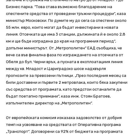
Бизнес парка. “Това става възможно благодарение на
спестените средства от проведени тръжни процедури“, каза
министър Московски. По думите му до сега са спестени около
55 млн. евро, които могат да бъдат инвестирани в новата
линия. Отсечката ще има 3 станции, дължината й е около 2,8
км и ще бъде изградена до края на програмния период“,
допълни министърът. От „Метрополитен“ ЕАД съобщиха, че
вече са във финална фаза по изграждането на отсечката от
Обеля до бул. Черни връх, а пусната в експлоатациия линия
между кв. Младост и Цариградско шосе надхвърля
прогнозите за превозени пътници. „През последния месец са
били доставени и първите 2 метровлака, които бяха закупени
със средства от програмата, като предстои останалите да
бъдат поетапно приемани“, каза инж. Стоян Братоев,
изпълнителен директор на „Метрополитен“.
От европейската комисия изказаха задоволство от добрия
темп на усвояване на средствата от Оперативна програма
„Транспорт“. Договорени са 92% от бюджета на програмата