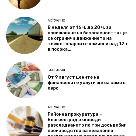
АКТУАЛНО
В неделя от 16 ч. до 20 ч. за
повишаване на безопасността ще
се ограничи движението на
тежкотоварните камиони над 12 т
в посока...
БЪЛГАРИЯ
От 9 август цените на
финансовите услуги ще са само в
евро
АКТУАЛНО
Районна прокуратура –
Благоевград ръководи
разследването по три досъдебни
производства за незаконно