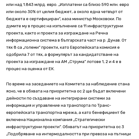
или над 1.843 млрд. евро. „Изплатени са близо 590 млн. евро
или около 30% от целия бюджет, а около една четвърт от
бюджета е сертифициран“, каза министър Московски. По
думите му в процес на изпълнение са 11 инфраструктурни
проекта, както и проекта за изграждане на Речна
информационна система в българската част на р. Дунав. От
тях 8 са „големи” проекти, като Европейската комисия е
одобрила 7 от тях, а формулярът за кандидатстване на
проекта за изграждане на АМ „Струма” лотове 1, 2 и 4 е в
процес на оценка от ЕК.
По време на заседанието на Комитета за наблюдение стана
ясно, че в обхвата на приоритетна ос 2 ще бъдат включени
дейности по създаване на интегрирани системи за
информация и управление на транспорта по Транс-
европейската транспортна мрежа, а като бенефициент бе
включена Национална компания „Стратегически
инфраструктурни проекти”. Обхватът на приоритетна ос 3
„Подобряване на интермодалността при превоза на пътници