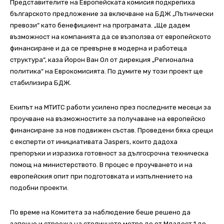
Представителите на Европейската комисия подкрепиха
българското предложение за включване на БДЖ „Пътнически
превози“ като бенефициент на програмата. „Ще дадем
възможност на компанията да се възползва от европейското
финансиране и да се превърне в модерна и работеща
структура“, каза Йорон Ван Ол от дирекция „Регионална
политика“ на Еврокомисията. По думите му този проект ще
стабилизира БДЖ.
Екипът на МТИТС работи усилено през последните месеци за
проучване на възможностите за получаване на европейско
финансиране за нов подвижен състав. Проведени бяха срещи
с експерти от инициативата Jaspers, които дадоха
препоръки и изразиха готовност за дългосрочна техническа
помощ на министерството. В процес е проучването и на
европейския опит при подготовката и изпълнението на
подобни проекти.
По време на Комитета за наблюдение беше решено да
започне и строежа на столичното метро до от Младост 1 до