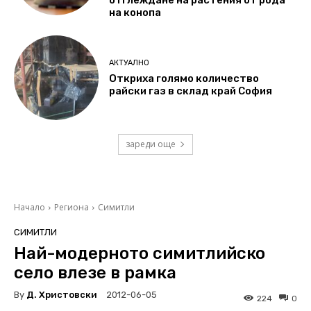
отглеждане на растения от рода
на конопа
АКТУАЛНО
Откриха голямо количество
райски газ в склад край София
зареди още