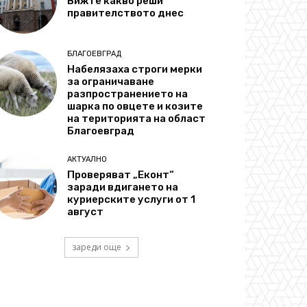
Вижте какво реши
правителството днес
БЛАГОЕВГРАД
Набелязаха строги мерки
за ограничаване
разпространението на
шарка по овцете и козите
на територията на област
Благоевград
АКТУАЛНО
Проверяват „Еконт“
заради вдигането на
куриерските услуги от 1
август
зареди още