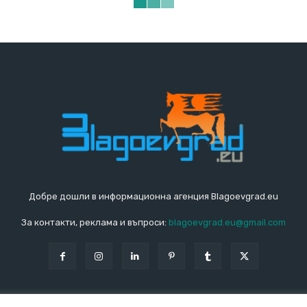
Добре дошли в информационна агенция Blagoevgrad.eu
За контакти, реклама и въпроси:
blagoevgrad.eu@gmail.com