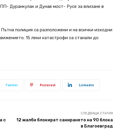
ПП- Дуранкулак и Дунав мост- Русе за влизане в
 Пътна полиция са разположени и на всички изходни
движението. 15 леки катастрофи са станали до
Twitter
Pinterest
Linkedin
СЛЕДВАЩА СТАТИЯ
а с
12 жалби блокират санирането на 90 блока
в Благоевград