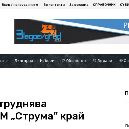
Вход / присъедините
За контакти
За реклама
СПРАВОЧНИК
СЪБ
на
България
Избори
Общество
Здраве
Св
П
труднява
М „Струма” край
П