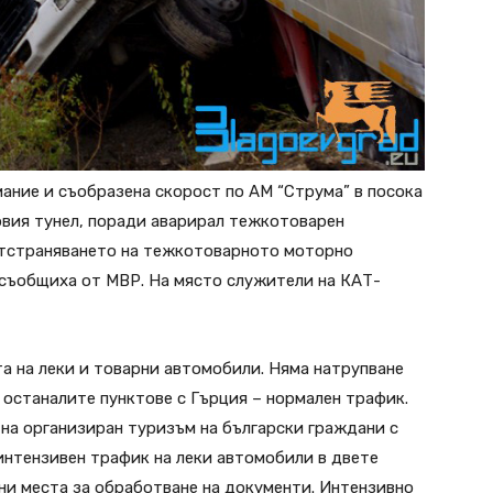
ание и съобразена скорост по АМ “Струма” в посока
рвия тунел, поради аварирал тежкотоварен
отстраняването на тежкотоварното моторно
 съобщиха от МВР. На място служители на КАТ-
а на леки и товарни автомобили. Няма натрупване
 останалите пунктове с Гърция – нормален трафик.
на организиран туризъм на български граждани с
интензивен трафик на леки автомобили в двете
ни места за обработване на документи. Интензивно