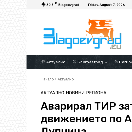
C
30.8
Blagoevgrad
Friday, August 7, 2026
Актуално
Благоевград
Регио
Начало
Актуално
АКТУАЛНО
НОВИНИ
РЕГИОНА
Аварирал ТИР за
движението по А
Дупница