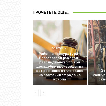
ПРОЧЕТЕТЕ ОЩЕ..
АКТУАЛНО
Районна прокуратура –
Благоевград ръководи
разследването по три
досъдебни производства
за незаконно отглеждане
От
на растения от рода на
количе
конопа
скл