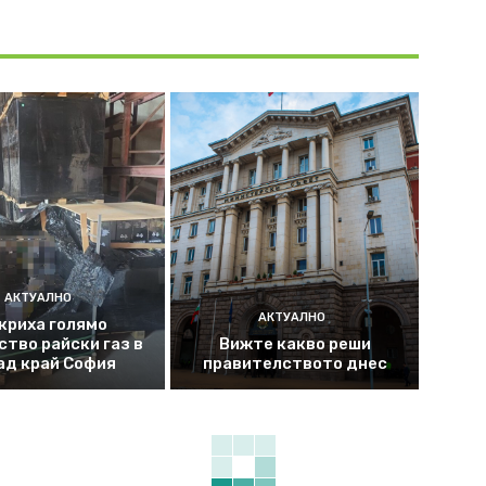
АКТУАЛНО
АКТУАЛНО
криха голямо
ство райски газ в
Вижте какво реши
ад край София
правителството днес