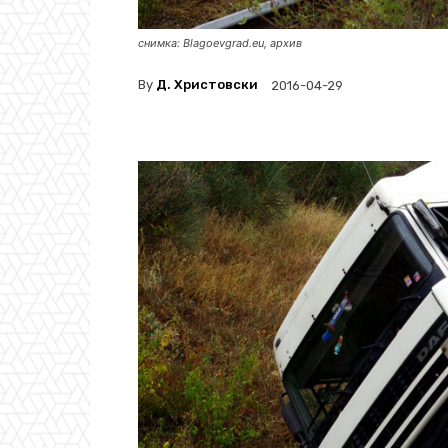
снимка: Blagoevgrad.eu, архив
By
Д. Христовски
2016-04-29