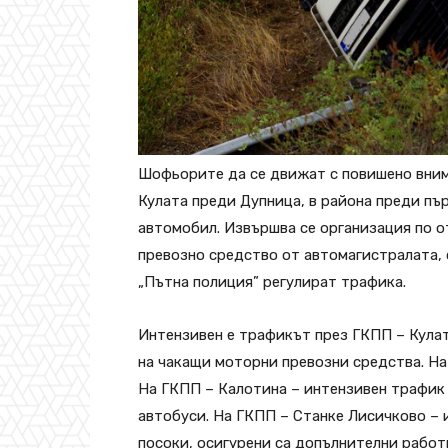
Шофьорите да се движат с повишено вним
Кулата преди Дупница, в района преди пъ
автомобил. Извършва се организация по 
превозно средство от автомагистралата,
„Пътна полиция” регулират трафика.
Интензивен е трафикът през ГКПП – Кулат
на чакащи моторни превозни средства. На
На ГКПП – Калотина – интензивен трафик 
автобуси. На ГКПП – Станке Лисичково – 
посоки, осигурени са допълнителни работ