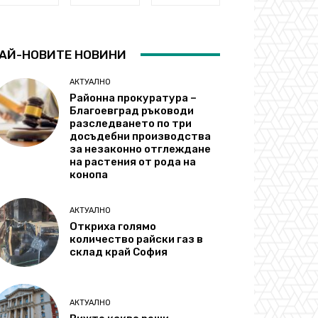
АЙ-НОВИТЕ НОВИНИ
АКТУАЛНО
Районна прокуратура –
Благоевград ръководи
разследването по три
досъдебни производства
за незаконно отглеждане
на растения от рода на
конопа
АКТУАЛНО
Откриха голямо
количество райски газ в
склад край София
АКТУАЛНО