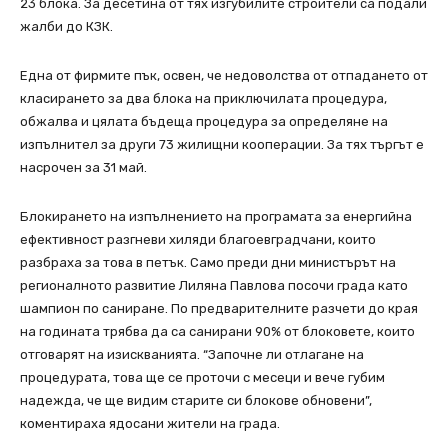
23 блока. За десетина от тях изгубилите строители са подали
жалби до КЗК.
Една от фирмите пък, освен, че недоволства от отпадането от
класирането за два блока на приключилата процедура,
обжалва и цялата бъдеща процедура за определяне на
изпълнител за други 73 жилищни кооперации. За тях търгът е
насрочен за 31 май.
Блокирането на изпълнението на програмата за енергийна
ефективност разгневи хиляди благоевградчани, които
разбраха за това в петък. Само преди дни министърът на
регионалното развитие Лиляна Павлова посочи града като
шампион по саниране. По предварителните разчети до края
на годината трябва да са санирани 90% от блоковете, които
отговарят на изискванията. “Започне ли отлагане на
процедурата, това ще се проточи с месеци и вече губим
надежда, че ще видим старите си блокове обновени”,
коментираха ядосани жители на града.