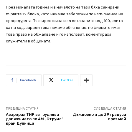
През миналата година и в началото на тази бяха санирани
първите 12 блока, като нямаше забележки по изпълнение на
процедурата. Тя е идентична и за останалите над 100, които
са на ход, заради това нямаме обяснение, но фирмите имат
това право на обжалване и го използват, коментираха
служители в общината.
Facebook
Twitter
ПРЕДИШНА СТАТИЯ
СЛЕДВАЩА СТАТИЯ
Аварирал ТИР затруднява
Дъждовно и до 29 градуса
движението по АМ „Струма”
през май
край Дупница