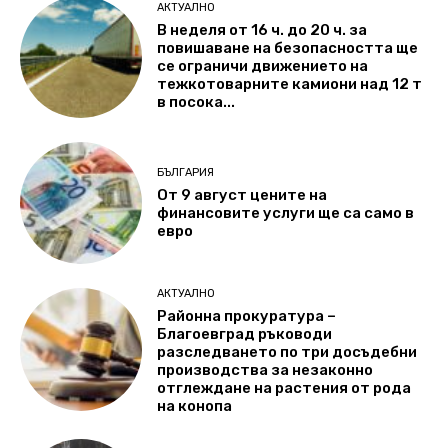
АКТУАЛНО
В неделя от 16 ч. до 20 ч. за
повишаване на безопасността ще
се ограничи движението на
тежкотоварните камиони над 12 т
в посока...
БЪЛГАРИЯ
От 9 август цените на
финансовите услуги ще са само в
евро
АКТУАЛНО
Районна прокуратура –
Благоевград ръководи
разследването по три досъдебни
производства за незаконно
отглеждане на растения от рода
на конопа