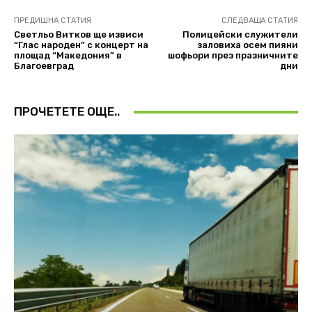
ПРЕДИШНА СТАТИЯ
СЛЕДВАЩА СТАТИЯ
Светльо Витков ще извиси
Полицейски служители
“Глас народен” с концерт на
заловиха осем пияни
площад “Македония” в
шофьори през празничните
Благоевград
дни
ПРОЧЕТЕТЕ ОЩЕ..