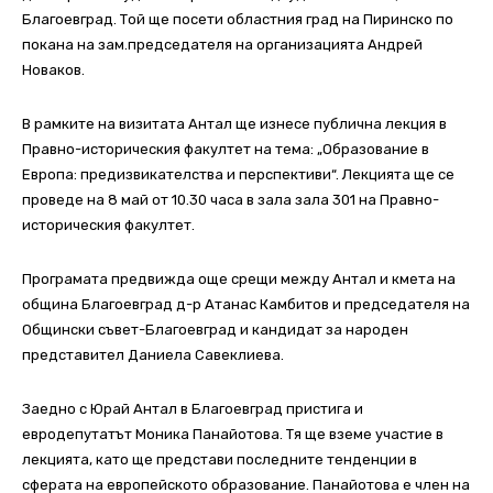
Благоевград. Той ще посети областния град на Пиринско по
покана на зам.председателя на организацията Андрей
Новаков.
В рамките на визитата Антал ще изнесе публична лекция в
Правно-историческия факултет на тема: „Образование в
Европа: предизвикателства и перспективи“. Лекцията ще се
проведе на 8 май от 10.30 часа в зала зала 301 на Правно-
историческия факултет.
Програмата предвижда още срещи между Антал и кмета на
община Благоевград д-р Атанас Камбитов и председателя на
Общински съвет-Благоевград и кандидат за народен
представител Даниела Савеклиева.
Заедно с Юрай Антал в Благоевград пристига и
евродепутатът Моника Панайотова. Тя ще вземе участие в
лекцията, като ще представи последните тенденции в
сферата на европейското образование. Панайотова е член на