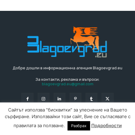
Добре дошли в информационна агенция Blagoevgrad.eu
За контакти, реклама и въпроси:
blagoevgrad.eu@gmail.com
Сайтът използва "бисквитки" за улеснение на Вашето
сърфиране. Използвайки този сайт, Вие се съгласявате с
© Blagoevgrad.EU 2010 - 2026
Общи условия
|
правилата за ползване.
Подробности
Разбрах
За контакти
За реклама
СПРАВОЧНИК
СЪБИТИЯ