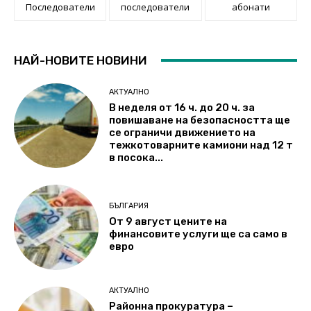
Последователи
последователи
абонати
НАЙ-НОВИТЕ НОВИНИ
АКТУАЛНО
В неделя от 16 ч. до 20 ч. за
повишаване на безопасността ще
се ограничи движението на
тежкотоварните камиони над 12 т
в посока...
БЪЛГАРИЯ
От 9 август цените на
финансовите услуги ще са само в
евро
АКТУАЛНО
Районна прокуратура –