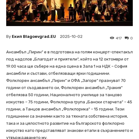
By
Екип Blagoevgrad.EU
2025-10-02
417
0
Ансамбъл „Пирин“ е в подготовка на голям концерт-спектакъл
под надслов „Благодат и приятели“, който на 12 октомври от
19:00 часа ще събере на една сцена в Зала 1 на НДК – София
ансамбли и състави, отбелязващи ярки годишнини.
Фолклорен ансамбъл „Пирин“ и ОФА „Загоре“ празнуват 70
години от създаването си, Фолклорен ансамбъл „Тракия“
отбелязва 50 години, Националното училище за танцово
изкуство – 75 години, Фолклорна група „Бански старчета“ – 45
години, а Танцов ансамбъл „Фолклорика“ – 15 години. Тези
годишнини са значими както за тяхната собствена история,
така и за цялостното развитие на българското фолклорно
изкуство като представляват знакови етапи в съхранението и
утвърждаването му.