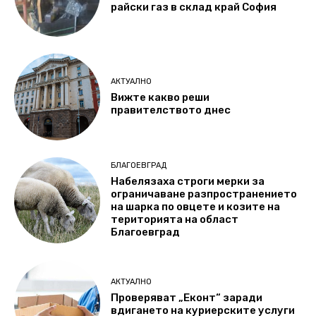
райски газ в склад край София
АКТУАЛНО
Вижте какво реши
правителството днес
БЛАГОЕВГРАД
Набелязаха строги мерки за
ограничаване разпространението
на шарка по овцете и козите на
територията на област
Благоевград
АКТУАЛНО
Проверяват „Еконт“ заради
вдигането на куриерските услуги