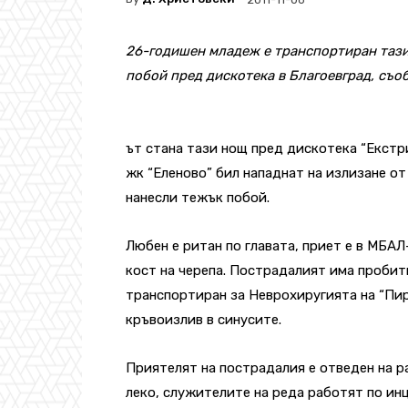
26-годишен младеж е транспортиран тази
побой пред дискотека в Благоевград, съо
ът стана тази нощ пред дискотека “Екстр
жк “Еленово” бил нападнат на излизане о
нанесли тежък побой.
Любен е ритан по главата, приет е в МБАЛ
кост на черепа. Пострадалият има пробити
транспортиран за Неврохиругията на “Пиро
кръвоизлив в синусите.
Приятелят на пострадалия е отведен на р
леко, служителите на реда работят по ин