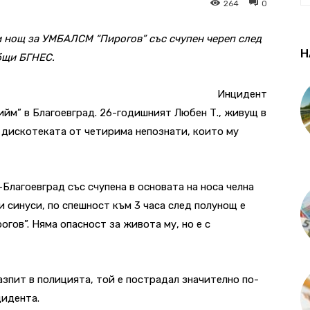
264
0
 нощ за УМБАЛСМ “Пирогов” със счупен череп след
Н
бщи БГНЕС.
Инцидент
ийм” в Благоевград. 26-годишният Любен Т., живущ в
т дискотеката от четирима непознати, които му
-Благоевград със счупена в основата на носа челна
 синуси, по спешност към 3 часа след полунощ е
гов”. Няма опасност за живота му, но е с
азпит в полицията, той е пострадал значително по-
цидента.