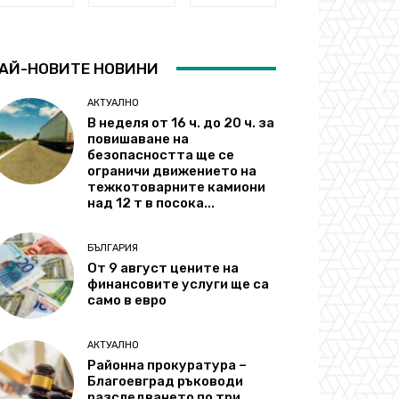
АЙ-НОВИТЕ НОВИНИ
АКТУАЛНО
В неделя от 16 ч. до 20 ч. за
повишаване на
безопасността ще се
ограничи движението на
тежкотоварните камиони
над 12 т в посока...
БЪЛГАРИЯ
От 9 август цените на
финансовите услуги ще са
само в евро
АКТУАЛНО
Районна прокуратура –
Благоевград ръководи
разследването по три