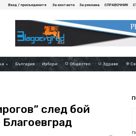
Вход / присъедините
За контакти
За реклама
СПРАВОЧНИК
С
на
България
Избори
Общество
Здраве
Св
П
ирогов” след бой
в Благоевград
П