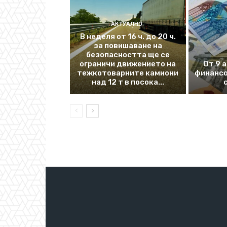
АКТУАЛНО
В неделя от 16 ч. до 20 ч.
за повишаване на
безопасността ще се
ограничи движението на
От 9 
тежкотоварните камиони
финансо
над 12 т в посока...