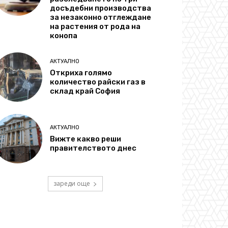
досъдебни производства
за незаконно отглеждане
на растения от рода на
конопа
АКТУАЛНО
Откриха голямо
количество райски газ в
склад край София
АКТУАЛНО
Вижте какво реши
правителството днес
зареди още