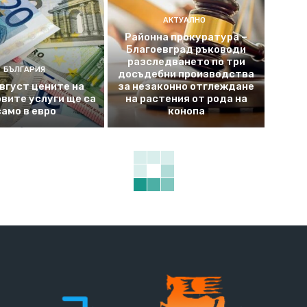
АКТУАЛНО
Районна прокуратура –
Благоевград ръководи
разследването по три
БЪЛГАРИЯ
досъдебни производства
август цените на
за незаконно отглеждане
вите услуги ще са
на растения от рода на
само в евро
конопа