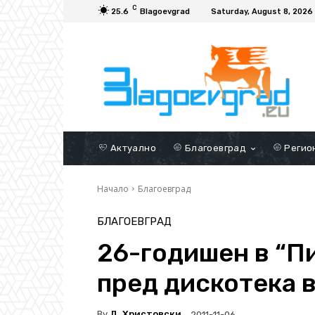
C
25.6
Blagoevgrad
Saturday, August 8, 2026
Актуално
Благоевград
Регио
Начало
Благоевград
БЛАГОЕВГРАД
26-годишен в “П
пред дискотека 
By
Д. Христовски
2011-11-06