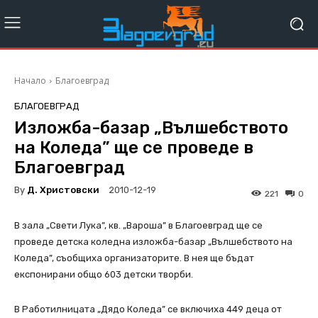
Начало
Благоевград
БЛАГОЕВГРАД
Изложба-базар „Вълшебството
на Коледа” ще се проведе в
Благоевград
By
Д. Христовски
2010-12-19
221
0
В зала „Свети Лука”, кв. „Вароша” в Благоевград ще се
проведе детска коледна изложба-базар „Вълшебството на
Коледа”, съобщиха организаторите. В нея ще бъдат
експонирани общо 603 детски творби.
В Работилницата „Дядо Коледа” се включиха 449 деца от