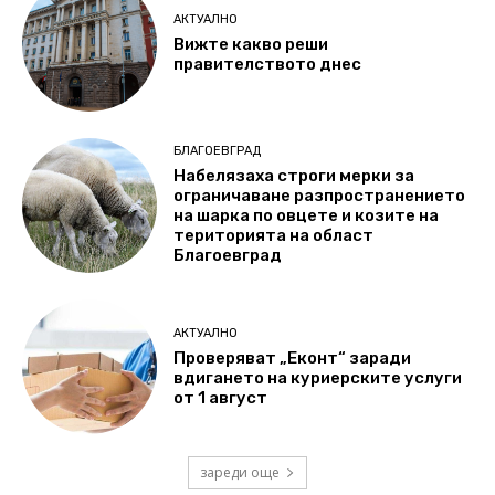
АКТУАЛНО
Вижте какво реши
правителството днес
БЛАГОЕВГРАД
Набелязаха строги мерки за
ограничаване разпространението
на шарка по овцете и козите на
територията на област
Благоевград
АКТУАЛНО
Проверяват „Еконт“ заради
вдигането на куриерските услуги
от 1 август
зареди още