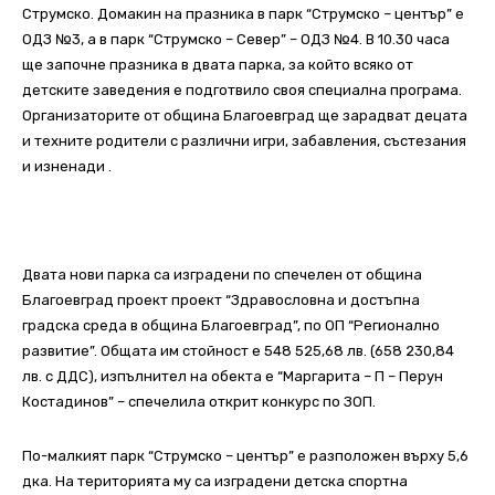
Струмско. Домакин на празника в парк “Струмско – център” е
ОДЗ №3, а в парк “Струмско – Север” – ОДЗ №4. В 10.30 часа
ще започне празника в двата парка, за който всяко от
детските заведения е подготвило своя специална програма.
Организаторите от община Благоевград ще зарадват децата
и техните родители с различни игри, забавления, състезания
и изненади .
Двата нови парка са изградени по спечелен от община
Благоевград проект проект “Здравословна и достъпна
градска среда в община Благоевград”, по ОП “Регионално
развитие”. Общата им стойност е 548 525,68 лв. (658 230,84
лв. с ДДС), изпълнител на обекта е “Маргарита – П – Перун
Костадинов” – спечелила открит конкурс по ЗОП.
По-малкият парк “Струмско – център” е разположен върху 5,6
дка. На територията му са изградени детска спортна