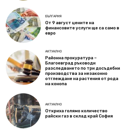
БЪЛГАРИЯ
От 9 август цените на
финансовите услуги ще са само в
евро
АКТУАЛНО
Районна прокуратура –
Благоевград ръководи
разследването по три досъдебни
производства за незаконно
отглеждане на растения от рода
на конопа
АКТУАЛНО
Откриха голямо количество
райски газ в склад край София