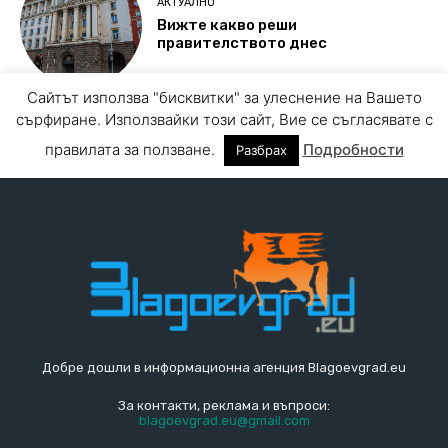
Добре дошли в информационна агенция Blagoevgrad.eu
За контакти, реклама и въпроси:
blagoevgrad.eu@gmail.com