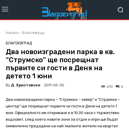
Начало
Благоевград
БЛАГОЕВГРАД
Два новоизградени парка в кв.
“Струмско” ще посрещнат
първите си гости в Деня на
детето 1 юни
By
Д. Христовски
2011-05-30
370
0
Два новоизградени парка – “Струмско – север” и “Струмско –
център” ще посрещнат първите си гости в Деня на детето 1
юни. Официалното им откриване е в 10.00 часа с тържествен
водосвет, след което новите зони за отдих и игри ще бъдат
символично предадени на най-малките жители на квартал