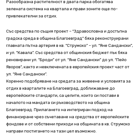
Разообразна растителност в двата парка обогатява
зелената система на квартала и прави зоните още по-
привлекателни за отдих.
Със средства по същия проект – “Здравословна и достъпна
градска среда в община Благоевград” бяха реконструирани
главната пътна артерия в кв. “Струмско” – ул. “Яне Сандански”,
и ул. “Кавала”. Със средства от общинския бюджет пък бяха
реновирани ул. “Броди” от ул. “Яне Сандански” до ул. “Пейо
Яворов”, както и невключената в европейския проект част от
ул. “Яне Сандански”.
Коренно подобряване на средата за живеене и условията за
отдих в кварталите на Благоевград, доближаване до
европейските стандарти, са целите, които си постави в
началото на мандата си ръководството на община
Благоевград. Прилагането на интегриран подход на
финансиране чрез съчетаване на средства от европейските
фондове и от собствени приходи на общината в кв. Струмско
направи постигането на тази цел възможно.