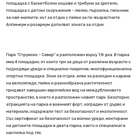
площадка с баскетболни кошове и трибуни за зрители,
площадка с детски съоръжения – люлки, пързалка, пясъчник
за най-малките, кът за отдих с пейки за по-възрастните.
Алпинеум и розариум допълват зоната за отдих.
Парк “Струмско – Север” е разположен върху 7,8 дка. В парка
има 4 площадки, от които три за деца от различни възрасти с
подходящи уреди и специално покритие, многофункционална
спортна площадка. Зони за отдих, алеи за разходки и каране
на велосипеди, пейки и разнообразна растителност
придават завършен европейски вид на междублоковото
пространство, в което е разположен новият парк. Безспорно
атракцията на парка е военният форт, изграден от дърво и
материали, издържали тест за безопасност и екологичност.
Със сертификат за безопасност са всички уреди, монтирани
на детските площадки в двата парка, както и специалната
настилка под тях.