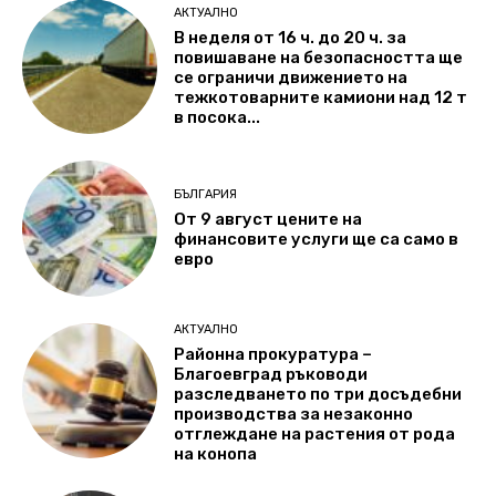
АКТУАЛНО
В неделя от 16 ч. до 20 ч. за
повишаване на безопасността ще
се ограничи движението на
тежкотоварните камиони над 12 т
в посока...
БЪЛГАРИЯ
От 9 август цените на
финансовите услуги ще са само в
евро
АКТУАЛНО
Районна прокуратура –
Благоевград ръководи
разследването по три досъдебни
производства за незаконно
отглеждане на растения от рода
на конопа