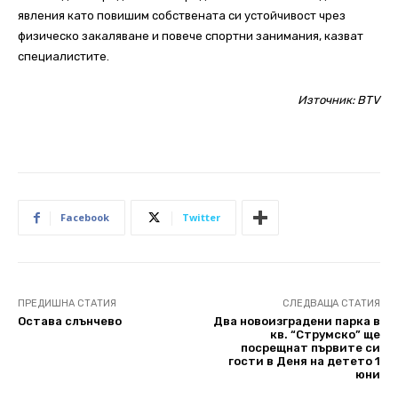
явления като повишим собствената си устойчивост чрез
физическо закаляване и повече спортни занимания, казват
специалистите.
Източник:
BTV
Facebook
Twitter
ПРЕДИШНА СТАТИЯ
СЛЕДВАЩА СТАТИЯ
Остава слънчево
Два новоизградени парка в
кв. “Струмско” ще
посрещнат първите си
гости в Деня на детето 1
юни