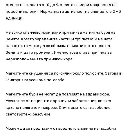
степен по скалата от 0 до 9, с която се мери мощността на
подобни явления. Нормалната активност на слънцето е 2 – 3
единици.
Не всяко слънчево изригване причинява магнитна буря на
Земята. Когато заредените частици тръгват към нашата
планета, те може да се сблъскат с магнитното поле на
Земята и да го променят. Именно това става причина за
неразположенията при някои хора.
Магнитните смущения са по-силни около полюсите. Затова в
България ги усещаме по-слабо.
Магнитните бури не могат да повлияят на здрави хора.
Усещат се от пациенти с хронични заболявания, високо
кръвно налягане и неврози. Симптомите са главоболие,
световъртеж, безсъние.
Можем да се предпазим от вредното влияние на подобни