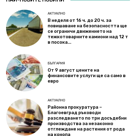
АКТУАЛНО
В неделя от 16 ч. до 20 ч. за
повишаване на безопасността ще
се ограничи движението на
тежкотоварните камиони над 12 т
в посока...
БЪЛГАРИЯ
От 9 август цените на
финансовите услуги ще са само в
евро
АКТУАЛНО
Районна прокуратура –
Благоевград ръководи
разследването по три досъдебни
производства за незаконно
отглеждане на растения от рода
на конопа