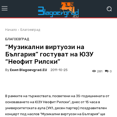
Начало
Благоевград
БЛАГОЕВГРАД
“Музикални виртуози на
България” гостуват на ЮЗУ
“Неофит Рилски”
By
Екип Blagoevgrad.EU
2011-10-25
281
0
В рамките на тържествата, посветени на 35-годишнината от
основаването на ЮЗУ Неофит Рилски”, днес от 15 часа в
университетската аула (УК1, десен партер) поздравителен
концерт под наслов “Музикални виртуози на България” ще