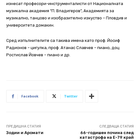
изнесат професори-инструменталисти от Националната
музикална академия “П. Владигеров”, Академията за
музикално, танцово и изобразително изкуство – Пловдив и
университета домакин.
Сред изпълнителите са такива имена като проф. Йосиф
Радионов – цигулка, проф. Атанас Славчeв – пиано, доц.
Ростислав Йовчев – пиано и др.
Facebook
Twitter
ПРЕДИШНА СТАТИЯ
СЛЕДВАЩА СТАТИЯ
Зодии и Аромати
66-годишен почина след
катастрофа на Е-79 край