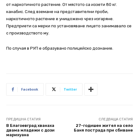
от наркотичното растение. От мястото са иззети 80 кг.
канабис. След вземане на представителни проби,
наркотичното растение е унищожено чрез изгаряне.
Предприети са мерки по установяване лицето занимавало се
с производството му.
По случая в РУП е образувано полицейско дознание.
Facebook
Twitter
ПРЕДИШНА СТАТИЯ
СЛЕДВАЩА СТАТИЯ
В Благоевград хванаха
27-годишен жител на село
двама младежи с дози
Баня пострада при сбиване
марихуана