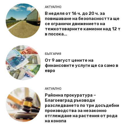
АКТУАЛНО
В неделя от 16 ч. до 20 ч. за
повишаване на безопасността ще
се ограничи движението на
тежкотоварните камиони над 12 т
в посока...
БЪЛГАРИЯ
От 9 август цените на
финансовите услуги ще са само в
евро
АКТУАЛНО
Районна прокуратура –
Благоевград ръководи
разследването по три досъдебни
производства за незаконно
отглеждане на растения от рода
на конопа