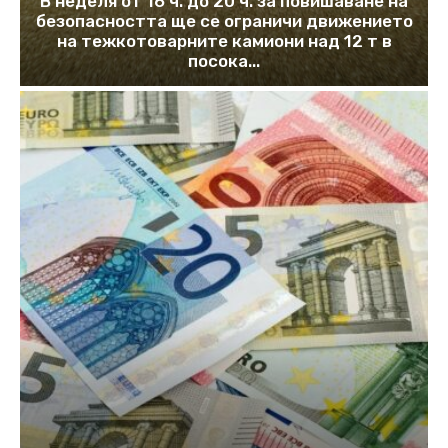
В неделя от 16 ч. до 20 ч. за повишаване на
безопасността ще се ограничи движението
на тежкотоварните камиони над 12 т в
посока...