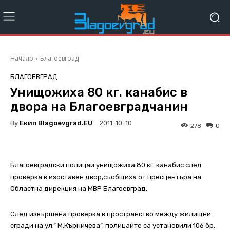
Начало
Благоевград
БЛАГОЕВГРАД
Унищожиха 80 кг. канабис в
двора на Благоевградчанин
By
Екип Blagoevgrad.EU
2011-10-10
278
0
Благоевградски полицаи унищожиха 80 кг. канабис след
проверка в изоставен двор,съобщиха от пресцентъра на
Областна дирекция на МВР Благоевград.
След извършена проверка в пространство между жилищни
сгради на ул.” М.Кърничева”, полицаите са установили 106 бр.