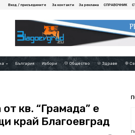
Вход / присъедините
За контакти
За реклама
СПРАВОЧНИК
С
на
България
Избори
Общество
Здраве
Св
П
от кв. “Грамада” е
щи край Благоевград
П