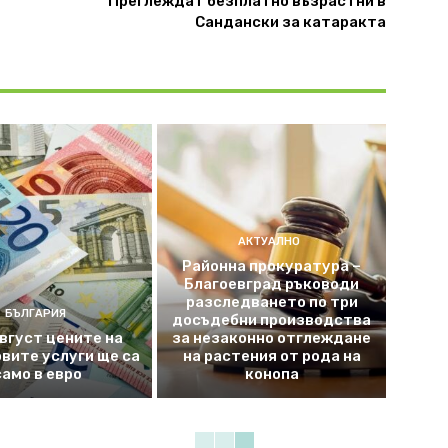
Преглеждат безплатно възрастни в
Сандански за катаракта
АКТУАЛНО
Районна прокуратура –
Благоевград ръководи
разследването по три
БЪЛГАРИЯ
досъдебни производства
август цените на
за незаконно отглеждане
вите услуги ще са
на растения от рода на
само в евро
конопа