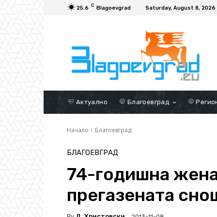
C
25.6
Blagoevgrad
Saturday, August 8, 2026
Актуално
Благоевград
Регио
Начало
Благоевград
БЛАГОЕВГРАД
74-годишна жена 
прегазената сно
By
Д. Христовски
2013-11-08