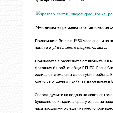
74-годишна е прегазената от автомобил с
Припомняме Ви, че в 19.50 часа снощи на 
помете и
уби на място възрастна жена
.
Починалата е разпозната от внуците й в м
фаталния й край, съобщи БГНЕС. Елена Сп
излиза от дома си и да се губи в района.
което се отделя от Е-79, за да се влезе в 
Според думите на водача на лекия автомо
буквално се хвърлила срещу идващия нас
часа продължи огледът на местопроизшес