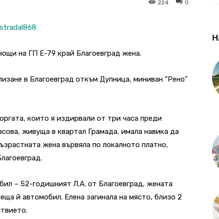
224
0
Н
нощи на ГП Е-79 край Благоевград жена.
влизане в Благоевград откъм Дупница, миниван “Рено”
оргата, които я издирвали от три часа преди
асова, живуща в квартал Грамада, имала навика да
 Възрастната жена вървяла по локалното платно,
Благоевград.
бил – 52-годишният Л.А. от Благоевград, жената
реща й автомобил.
Елена загинала на място, близо 2
твието.