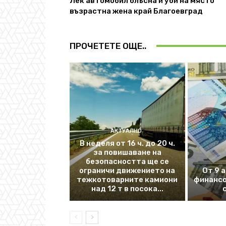
Лек автомобил блъсна и уби на място
възрастна жена край Благоевград
ПРОЧЕТЕТЕ ОЩЕ..
АКТУАЛНО
В неделя от 16 ч. до 20 ч.
за повишаване на
безопасността ще се
ограничи движението на
От 9 
тежкотоварните камиони
финансо
над 12 т в посока...