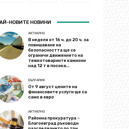
АЙ-НОВИТЕ НОВИНИ
АКТУАЛНО
В неделя от 16 ч. до 20 ч. за
повишаване на
безопасността ще се
ограничи движението на
тежкотоварните камиони
над 12 т в посока...
БЪЛГАРИЯ
От 9 август цените на
финансовите услуги ще са
само в евро
АКТУАЛНО
Районна прокуратура –
Благоевград ръководи
разследването по три