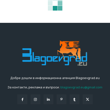
Добре дошли в информационна агенция Blagoevgrad.eu
За контакти, реклама и въпроси:
blagoevgrad.eu@gmail.com