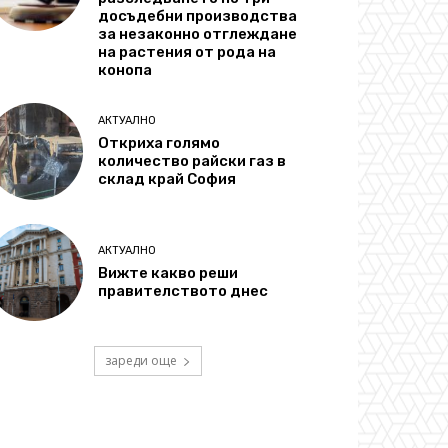
досъдебни производства
за незаконно отглеждане
на растения от рода на
конопа
АКТУАЛНО
Откриха голямо
количество райски газ в
склад край София
АКТУАЛНО
Вижте какво реши
правителството днес
зареди още