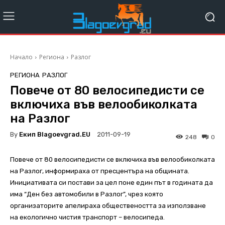
Начало
Региона
Разлог
РЕГИОНА
РАЗЛОГ
Повече от 80 велосипедисти се
включиха във велообиколката
на Разлог
By
Екип Blagoevgrad.EU
2011-09-19
248
0
Повече от 80 велосипедисти се включиха във велообиколката
на Разлог, информираха от пресцентъра на общината.
Инициативата си постави за цел поне един път в годината да
има “Ден без автомобили в Разлог”, чрез която
организаторите апелираха обществеността за използване
на екологично чистия транспорт – велосипеда.