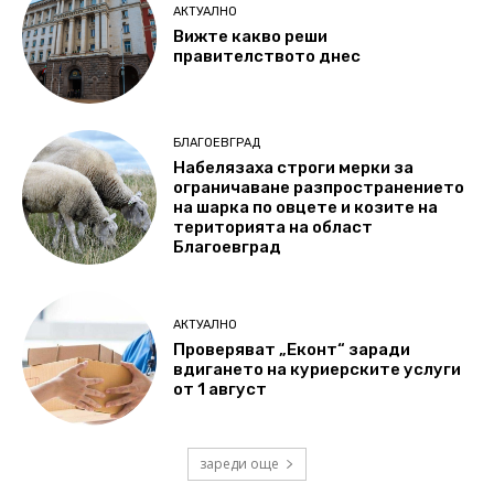
АКТУАЛНО
Вижте какво реши
правителството днес
БЛАГОЕВГРАД
Набелязаха строги мерки за
ограничаване разпространението
на шарка по овцете и козите на
територията на област
Благоевград
АКТУАЛНО
Проверяват „Еконт“ заради
вдигането на куриерските услуги
от 1 август
зареди още