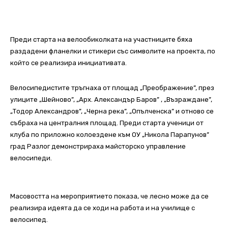
Преди старта на велообиколката на участниците бяха
раздадени фланелки и стикери със символите на проекта, по
който се реализира инициативата.
Велосипедистите тръгнаха от площад „Преображение”, през
улиците „Шейново”, „Арх. Александър Баров” , „Възраждане”,
„Тодор Александров”, „Черна река”, „Опълченска” и отново се
събраха на централния площад. Преди старта ученици от
клуба по приложно колоездене към ОУ „Никола Парапунов”
град Разлог демонстрираха майсторско управление
велосипеди.
Масовостта на мероприятието показа, че лесно може да се
реализира идеята да се ходи на работа и на училище с
велосипед.