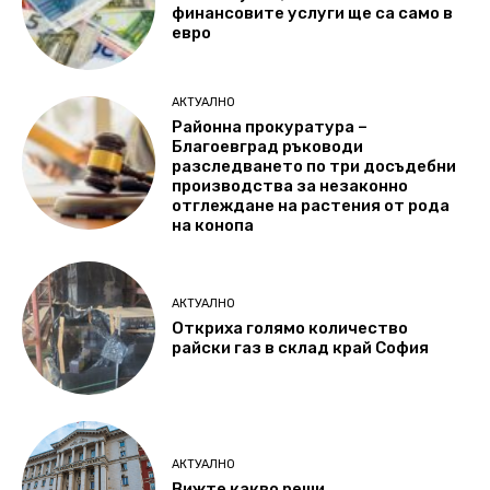
финансовите услуги ще са само в
евро
АКТУАЛНО
Районна прокуратура –
Благоевград ръководи
разследването по три досъдебни
производства за незаконно
отглеждане на растения от рода
на конопа
АКТУАЛНО
Откриха голямо количество
райски газ в склад край София
АКТУАЛНО
Вижте какво реши