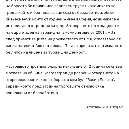
на борсата би причинило сериозен трус в икономиката на
града, който и без това се задъхва от безработица, обяви
бизнесменът, който от години живее в София, но винаги се е
интересувал от родния си град. Затварянето на складовете
на едро е идея на тържищната комисия още от 2001 г. – 3 г.
след приватизацията на дружеството от РМД, оглавявано от
синия активист Светла Цекова. Тогава причината за искането
бе липса на лиценз за тържищна дейност.
Настоящото противопожарно изискване от 2 години се спъва
в отказа на община Благоевград да разреши отварянето на
втори резервен изход от борсата към бул. “Васил Левски”,
заради което преди година търговците отново бяха
заплашени от безработица.
Източник: в. Струма