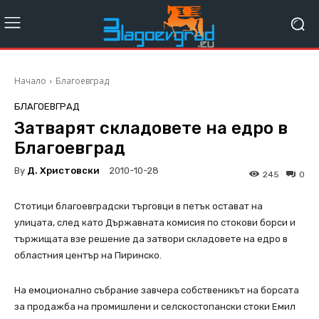
Начало
Благоевград
БЛАГОЕВГРАД
Затварят складовете на едро в
Благоевград
By
Д. Христовски
2010-10-28
245
0
Стотици благоевградски търговци в петък остават на
улицата, след като Държавната комисия по стокови борси и
тържищата взе решение да затвори складовете на едро в
областния център на Пиринско.
На емоционално събрание завчера собственикът на борсата
за продажба на промишлени и селскостопански стоки Емил