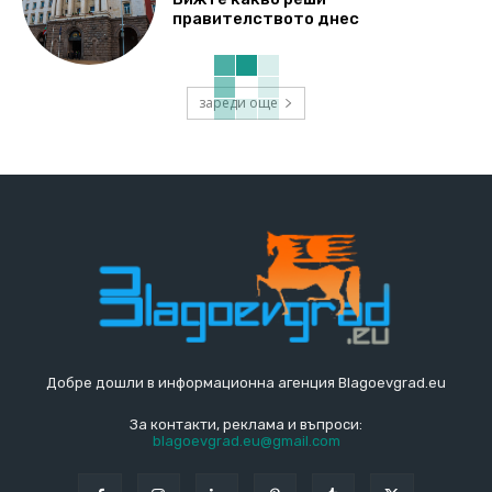
правителството днес
зареди още
Добре дошли в информационна агенция Blagoevgrad.eu
За контакти, реклама и въпроси:
blagoevgrad.eu@gmail.com