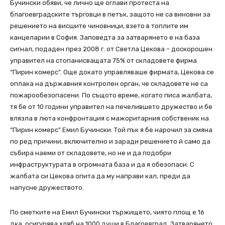
Бучински обяви, че лично ще оглави протеста на
благоевградските търговци в петък, защото не са виновни за
решението на висшите чиновници, взето в топлите им
канцеларии в София. Заповедта за затварянето е на база
сигнал, подаден през 2008 г. от Светла Цекова – доскорошен
управител на стопанисващата 75% от складовете фирма
“Пирин комерс”. Още докато управляваше фирмата, Цекова се
оплака на държавния контролен орган, че складовете не са
пожарообезопасени. По същото време, когато писа жалбата,
тя бе от 10 години управител на печелившето дружество и бе
влязла в люта конфронтация с мажоритарния собственик на
“Пирин комерс” Емил Бучински. Той пък я бе нарочил за смяна
по ред причини, включително и заради решението й само да
събира наеми от складовете, но не и да подобри
инфраструктурата в огромната база и да я обезопаси. С
жалбата си Цекова опита да му направи кал, преди да
напусне дружеството.
По сметките на Емил Бучински тържището, чиято площ е 16
дка, осигурява хляб на 1000 души в Благоевград. Затварянето