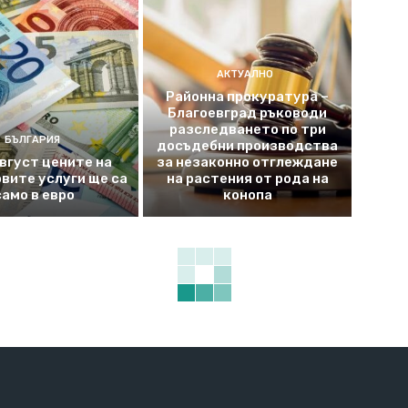
АКТУАЛНО
Районна прокуратура –
Благоевград ръководи
разследването по три
БЪЛГАРИЯ
досъдебни производства
август цените на
за незаконно отглеждане
вите услуги ще са
на растения от рода на
само в евро
конопа