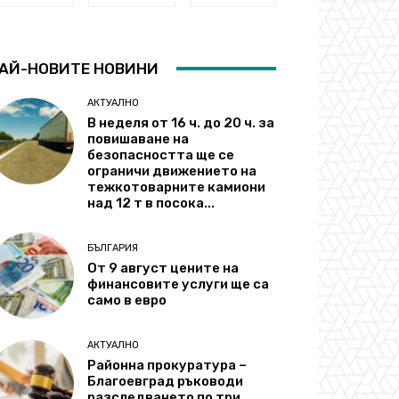
АЙ-НОВИТЕ НОВИНИ
АКТУАЛНО
В неделя от 16 ч. до 20 ч. за
повишаване на
безопасността ще се
ограничи движението на
тежкотоварните камиони
над 12 т в посока...
БЪЛГАРИЯ
От 9 август цените на
финансовите услуги ще са
само в евро
АКТУАЛНО
Районна прокуратура –
Благоевград ръководи
разследването по три