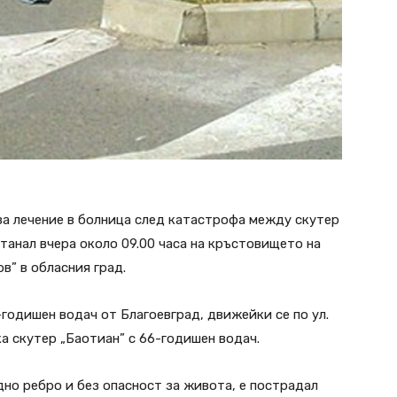
за лечение в болница след катастрофа между скутер
танал вчера около 09.00 часа на кръстовището на
в” в обласния град.
годишен водач от Благоевград, движейки се по ул.
а скутер „Баотиан” с 66-годишен водач.
дно ребро и без опасност за живота, е пострадал