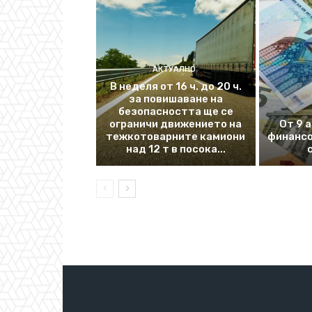
АКТУАЛНО
В неделя от 16 ч. до 20 ч.
за повишаване на
безопасността ще се
ограничи движението на
От 9 
тежкотоварните камиони
финансо
над 12 т в посока...