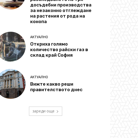
досъдебни производства
за незаконно отглеждане
на растения от рода на
конопа
АКТУАЛНО
Откриха голямо
количество райски газ в
склад край София
АКТУАЛНО
Вижте какво реши
правителството днес
зареди още