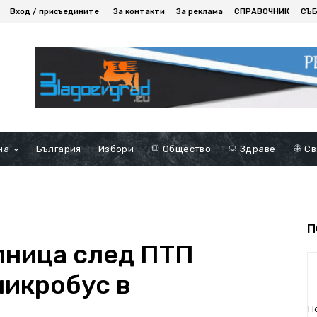
Вход / присъедините
За контакти
За реклама
СПРАВОЧНИК
СЪ
на
България
Избори
Общество
Здраве
Св
П
лница след ПТП
микробус в
П