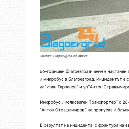
Снимка: Blagoevgrad.eu, архив
66-годишен благоевградчанин е настанен 
и микробус в Благоевград. Инцидентът е с
ул.”Иван Гарванов” и ул.”Антон Страшимиро
Микробус „Фолксваген Транспортер” с 26-
”Антон Страшимиров”, не пропуска и блъск
В резултат на инцидента, с фрактура на е