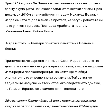
През 1969 година Ян Палах се самозапали в знак на протест
срещу окупацията на Чехословакия от съветски войски. През
декември 2010-та тунизийският младеж Мохамед Боазизи
избра същата съдба в знак на протест, че загуби работата си
като уличен търговец. Последва Арабската пролет,
обхванала Тунис, Либия, Египет.
Вчера в стотици българи почетоха паметта на Пламен с
бдения.
Припомняме, че варненският кмет Кирил Йорданов вече на
два пъти заяви, че няма да подава оставка, а утре е насрочил
извънредна пресконференция, на която ще съобщи
окончателното си решение за оставката. Той заяви, че
веднага ще напусне кметски стол, ако следствието докаже,
че Пламен Горанов се е самозапалил заради него.
36-годишният Пламен беше 13 дни в медикаментозна кома,
след като се поля с бензин в ранните часове на 20 февруари