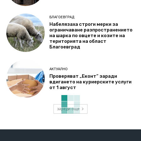
БЛАГОЕВГРАД
Набелязаха строги мерки за
ограничаване разпространението
на шарка по овцете и козите на
територията на област
Благоевград
АКТУАЛНО
Проверяват „Еконт“ заради
вдигането на куриерските услуги
от 1 август
зареди още