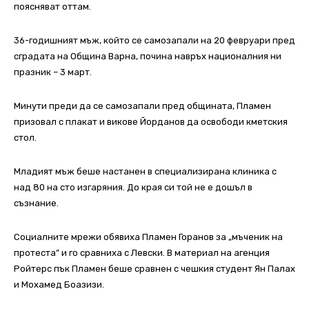
поясняват оттам.
36-годишният мъж, който се самозапали на 20 февруари пред
сградата на Община Варна, почина навръх националния ни
празник – 3 март.
Минути преди да се самозапали пред общината, Пламен
призовал с плакат и викове Йорданов да освободи кметския
стол.
Младият мъж беше настанен в специализирана клиника с
над 80 на сто изгаряния. До края си той не е дошъл в
съзнание.
Социалните мрежи обявиха Пламен Горанов за „мъченик на
протеста” и го сравниха с Левски. В материал на агенция
Ройтерс пък Пламен беше сравнен с чешкия студент Ян Палах
и Мохамед Боазизи.