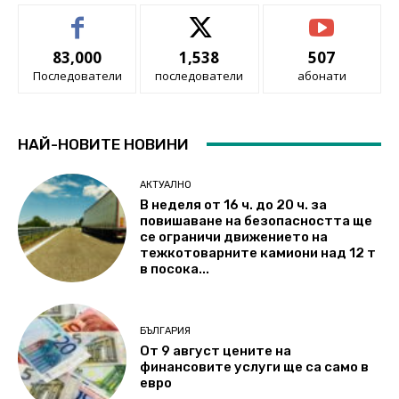
83,000
1,538
507
Последователи
последователи
абонати
НАЙ-НОВИТЕ НОВИНИ
АКТУАЛНО
В неделя от 16 ч. до 20 ч. за
повишаване на безопасността ще
се ограничи движението на
тежкотоварните камиони над 12 т
в посока...
БЪЛГАРИЯ
От 9 август цените на
финансовите услуги ще са само в
евро