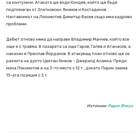
са контузени. Атаката ще води Кондев, който ще бъде
подпомаган от Златковски, Якимов и Костадинов.
Наставникът на Локомотив Димитър Васев също има кадрови
проблеми.
Дебют отново няма да направи Владимир Манчев, който все
още е с травма. В лазарета са още Гаров, Галев и Атанасов, а
наказан е Преслав Йорданов. В атакуващ план отново ще се
разчита на дуото Цветан Генков – Джералд Асамоа. Преди
мача Локомотив е на 3-то място с 12 т., докато Пирин заема
13-ата позиция с 3 т.
Източник:
Радио Фокус
: