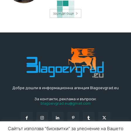
зареди още
Добре дошли в информационна агенция Blagoevgrad.eu
За контакти, реклама и въпроси:
blagoevgrad.eu@gmail.com
Сайтът използва "бисквитки" за улеснение на Вашето