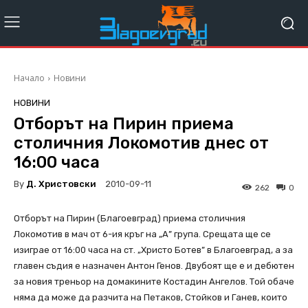
Начало
Новини
НОВИНИ
Отборът на Пирин приема
столичния Локомотив днес от
16:00 часа
By
Д. Христовски
2010-09-11
262
0
Отборът на Пирин (Благоевград) приема столичния
Локомотив в мач от 6-ия кръг на „А” група. Срещата ще се
изиграе от 16:00 часа на ст. „Христо Ботев” в Благоевград, а за
главен съдия е назначен Антон Генов. Двубоят ще е и дебютен
за новия треньор на домакините Костадин Ангелов. Той обаче
няма да може да разчита на Петаков, Стойков и Ганев, които