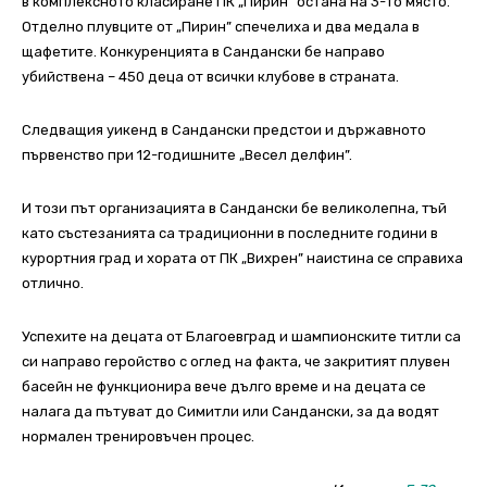
в комплексното класиране ПК „Пирин” остана на 3-то място.
Отделно плувците от „Пирин” спечелиха и два медала в
щафетите. Конкуренцията в Сандански бе направо
убийствена – 450 деца от всички клубове в страната.
Следващия уикенд в Сандански предстои и държавното
първенство при 12-годишните „Весел делфин”.
И този път организацията в Сандански бе великолепна, тъй
като състезанията са традиционни в последните години в
курортния град и хората от ПК „Вихрен” наистина се справиха
отлично.
Успехите на децата от Благоевград и шампионските титли са
си направо геройство с оглед на факта, че закритият плувен
басейн не функционира вече дълго време и на децата се
налага да пътуват до Симитли или Сандански, за да водят
нормален тренировъчен процес.