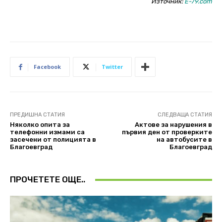
Източник:
E-79.com
Facebook
Twitter
ПРЕДИШНА СТАТИЯ
СЛЕДВАЩА СТАТИЯ
Няколко опита за
Актове за нарушения в
телефонни измами са
първия ден от проверките
засечени от полицията в
на автобусите в
Благоевград
Благоевград
ПРОЧЕТЕТЕ ОЩЕ..