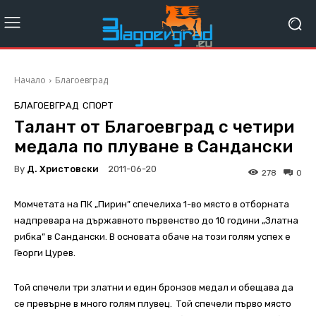
Начало
Благоевград
БЛАГОЕВГРАД
СПОРТ
Талант от Благоевград с четири
медала по плуване в Сандански
By
Д. Христовски
2011-06-20
278
0
Момчетата на ПК „Пирин” спечелиха 1-во място в отборната
надпревара на държавното първенство до 10 години „Златна
рибка” в Сандански. В основата обаче на този голям успех е
Георги Цурев.
Той спечели три златни и един бронзов медал и обещава да
се превърне в много голям плувец. Той спечели първо място