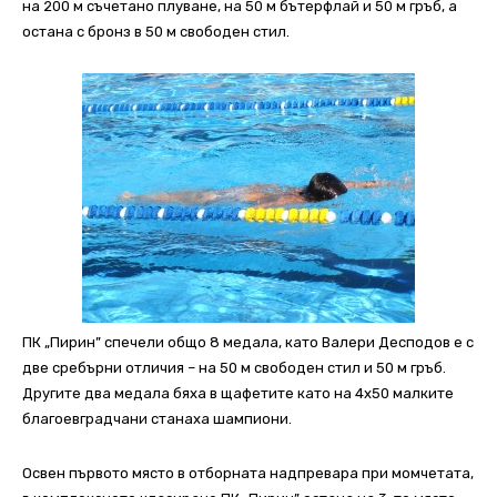
на 200 м съчетано плуване, на 50 м бътерфлай и 50 м гръб, а
остана с бронз в 50 м свободен стил.
ПК „Пирин” спечели общо 8 медала, като Валери Десподов е с
две сребърни отличия – на 50 м свободен стил и 50 м гръб.
Другите два медала бяха в щафетите като на 4х50 малките
благоевградчани станаха шампиони.
Освен първото място в отборната надпревара при момчетата,