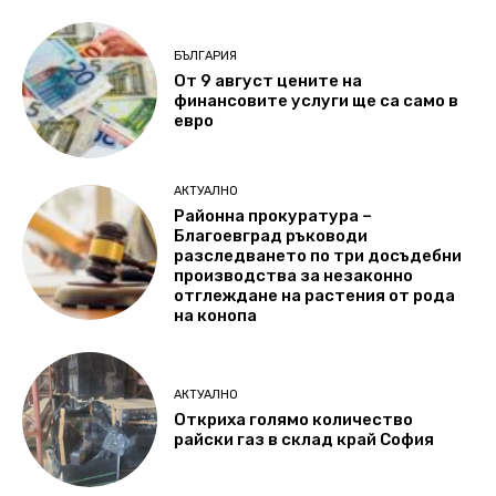
БЪЛГАРИЯ
От 9 август цените на
финансовите услуги ще са само в
евро
АКТУАЛНО
Районна прокуратура –
Благоевград ръководи
разследването по три досъдебни
производства за незаконно
отглеждане на растения от рода
на конопа
АКТУАЛНО
Откриха голямо количество
райски газ в склад край София