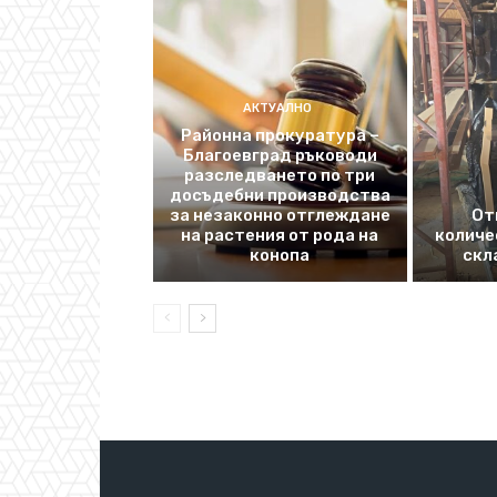
АКТУАЛНО
Районна прокуратура –
Благоевград ръководи
разследването по три
досъдебни производства
за незаконно отглеждане
От
на растения от рода на
количе
конопа
скл