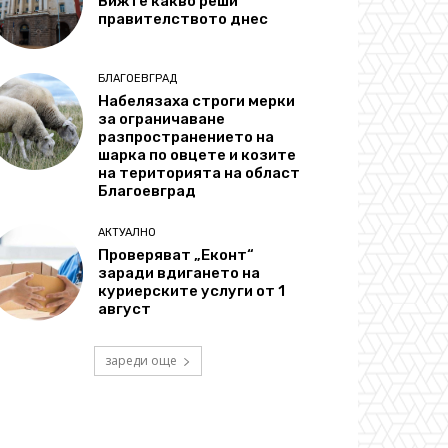
Вижте какво реши
правителството днес
БЛАГОЕВГРАД
Набелязаха строги мерки
за ограничаване
разпространението на
шарка по овцете и козите
на територията на област
Благоевград
АКТУАЛНО
Проверяват „Еконт“
заради вдигането на
куриерските услуги от 1
август
зареди още