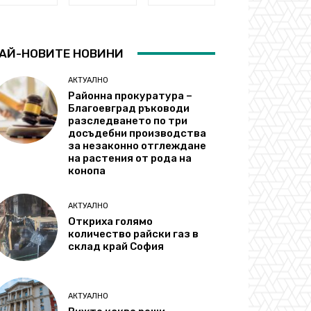
АЙ-НОВИТЕ НОВИНИ
АКТУАЛНО
Районна прокуратура –
Благоевград ръководи
разследването по три
досъдебни производства
за незаконно отглеждане
на растения от рода на
конопа
АКТУАЛНО
Откриха голямо
количество райски газ в
склад край София
АКТУАЛНО