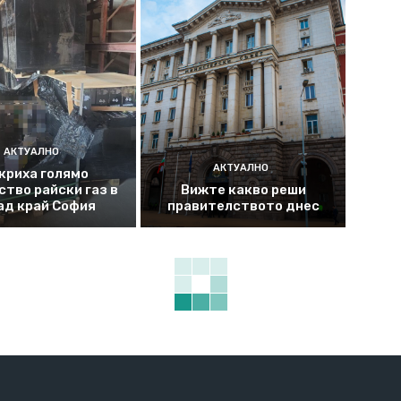
АКТУАЛНО
АКТУАЛНО
криха голямо
ство райски газ в
Вижте какво реши
ад край София
правителството днес