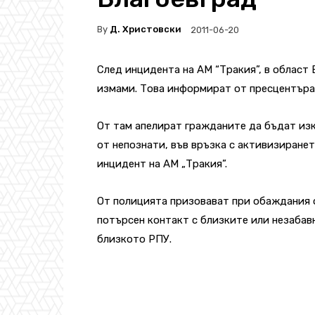
By
Д. Христовски
2011-06-20
След инцидента на АМ “Тракия”, в област 
измами. Това информират от пресцентъра
От там апелират гражданите да бъдат из
от непознати, във връзка с активизиране
инцидент на АМ „Тракия”.
От полицията призовават при обаждания 
потърсен контакт с близките или незабавн
близкото РПУ.