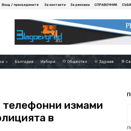
Вход / присъедините
За контакти
За реклама
СПРАВОЧНИК
СЪБ
на
България
Избори
Общество
Здраве
Св
П
а телефонни измами
олицията в
П