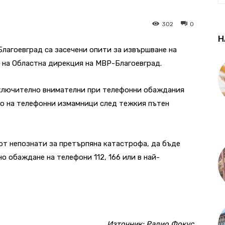
302
0
Н
Благоевград са засечени опити за извършване на
 на Областна дирекция на МВР-Благоевград.
ключително внимателни при телефонни обаждания
то на телефонни измамници след тежкия пътен
от непознати за претърпяна катастрофа, да бъде
о обаждане на телефони 112, 166 или в най-
Източник:
Радио Фокус