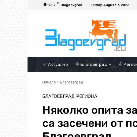
C
25.7
Blagoevgrad
Friday, August 7, 2026
Актуално
Благоевград
Регио
Начало
Благоевград
БЛАГОЕВГРАД
РЕГИОНА
Няколко опита з
са засечени от п
Благоевград