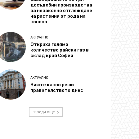
досъдебни производства
за незаконно отглеждане
на растения от рода на
конопа
АКТУАЛНО
Откриха голямо
количество райски газ в
склад край София
АКТУАЛНО
Вижте какво реши
правителството днес
зареди още