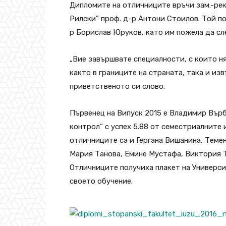
Дипломите на отличниците връчи зам.-ре
Рилски” проф. д-р Антони Стоилов. Той п
р Борислав Юруков, като им пожела да сл
„Вие завършвате специалности, с които н
както в границите на страната, така и изв
приветственото си слово.
Първенец на Випуск 2015 е Владимир Вър
контрол“ с успех 5.88 от семестриалните 
отличниците са и Гергана Вишанина, Тем
Мария Танова, Емине Мустафа, Виктория 
Отличниците получиха плакет на Универси
своето обучение.