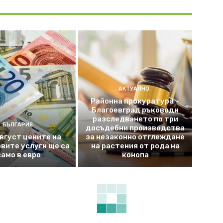
АКТУАЛНО
Районна прокуратура –
Благоевград ръководи
разследването по три
БЪЛГАРИЯ
досъдебни производства
август цените на
за незаконно отглеждане
вите услуги ще са
на растения от рода на
само в евро
конопа