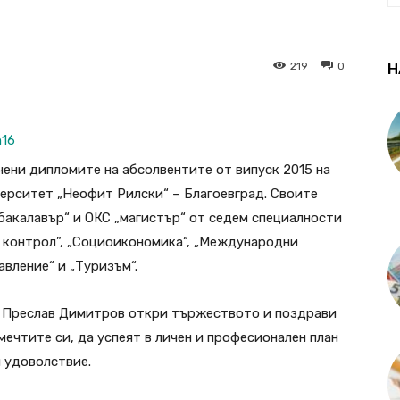
219
0
Н
ени дипломите на абсолвентите от випуск 2015 на
ерситет „Неофит Рилски“ – Благоевград. Своите
бакалавър“ и ОКС „магистър“ от седем специалности
и контрол”, „Социоикономика“, „Международни
вление“ и „Туризъм“.
р Преслав Димитров откри тържеството и поздрави
ечтите си, да успеят в личен и професионален план
я удоволствие.