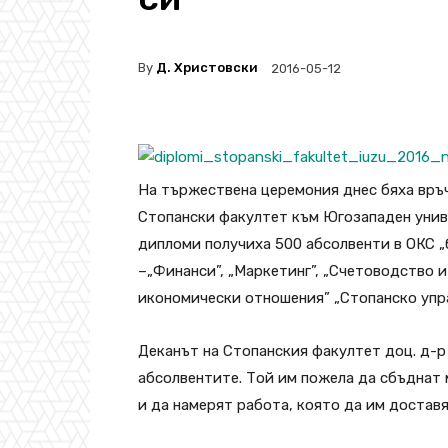
By
Д. Христовски
2016-05-12
На тържествена церемония днес бяха връч
Стопански факултет към Югозападен унив
дипломи получиха 500 абсолвенти в ОКС „
–„Финанси”, „Маркетинг”, „Счетоводство 
икономически отношения” „Стопанско упра
Деканът на Стопанския факултет доц. д-
абсолвентите. Той им пожела да сбъднат м
и да намерят работа, която да им достав