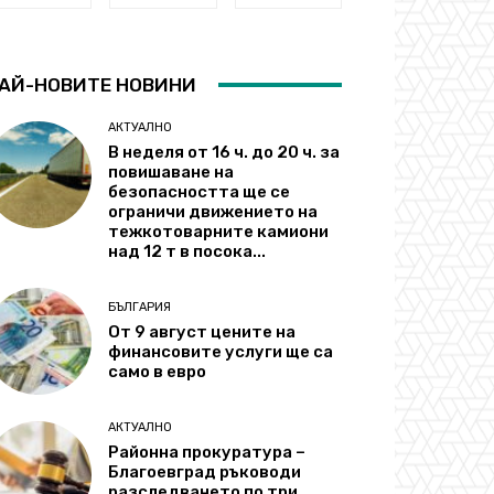
АЙ-НОВИТЕ НОВИНИ
АКТУАЛНО
В неделя от 16 ч. до 20 ч. за
повишаване на
безопасността ще се
ограничи движението на
тежкотоварните камиони
над 12 т в посока...
БЪЛГАРИЯ
От 9 август цените на
финансовите услуги ще са
само в евро
АКТУАЛНО
Районна прокуратура –
Благоевград ръководи
разследването по три