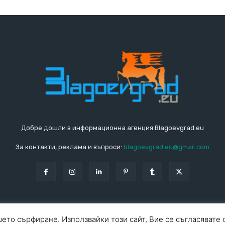
Добре дошли в информационна агенция Blagoevgrad.eu
За контакти, реклама и въпроси:
blagoevgrad.eu@gmail.com
ето сърфиране. Използвайки този сайт, Вие се съгласявате 
За ко