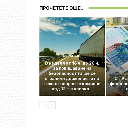
ПРОЧЕТЕТЕ ОЩЕ..
АКТУАЛНО
В неделя от 16 ч. до 20 ч.
за повишаване на
безопасността ще се
ограничи движението на
От 9 
тежкотоварните камиони
финансо
над 12 т в посока...