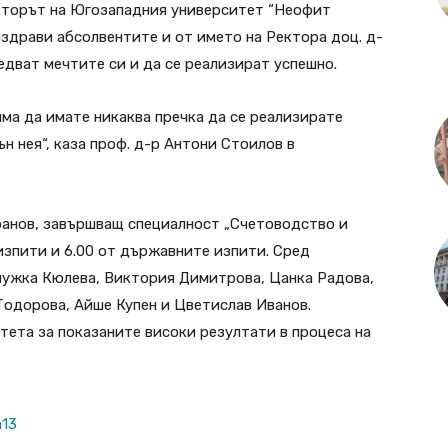
кторът на Югозападния университет “Неофит
оздрави абсолвентите и от името на Ректора доц. д-
едват мечтите си и да се реализират успешно.
яма да имате никаква пречка да се реализирате
ън нея“, каза проф. д-р Антони Стоилов в
банов, завършващ специалност „Счетоводство и
изпити и 6.00 от държавните изпити. Сред
енужка Кюлева, Виктория Димитрова, Цанка Радова,
Тодорова, Айше Купен и Цветислав Иванов.
тета за показаните високи резултати в процеса на