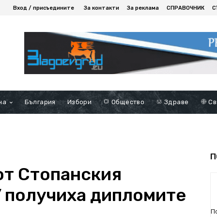
Вход / присъедините
За контакти
За реклама
СПРАВОЧНИК
С
на
България
Избори
Общество
Здраве
Св
П
от Стопанския
 получиха дипломите
П