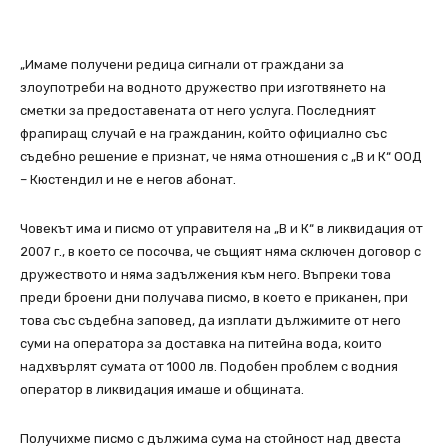
„Имаме получени редица сигнали от граждани за
злоупотреби на водното дружество при изготвянето на
сметки за предоставената от него услуга. Последният
фрапиращ случай е на гражданин, който официално със
съдебно решение е признат, че няма отношения с „В и К“ ООД
– Кюстендил и не е негов абонат.
Човекът има и писмо от управителя на „В и К“ в ликвидация от
2007 г., в което се посочва, че същият няма сключен договор с
дружеството и няма задължения към него. Въпреки това
преди броени дни получава писмо, в което е приканен, при
това със съдебна заповед, да изплати дължимите от него
суми на оператора за доставка на питейна вода, които
надхвърлят сумата от 1000 лв. Подобен проблем с водния
оператор в ликвидация имаше и общината.
Получихме писмо с дължима сума на стойност над двеста