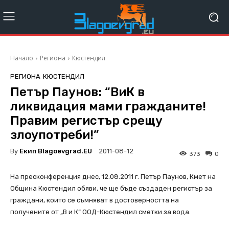
Начало
Региона
Кюстендил
РЕГИОНА
КЮСТЕНДИЛ
Петър Паунов: “ВиК в
ликвидация мами гражданите!
Правим регистър срещу
злоупотреби!”
By
Екип Blagoevgrad.EU
2011-08-12
373
0
На пресконференция днес, 12.08.2011 г. Петър Паунов, Кмет на
Община Кюстендил обяви, че ще бъде създаден регистър за
граждани, които се съмняват в достоверността на
получените от „В и К“ ООД-Кюстендил сметки за вода.