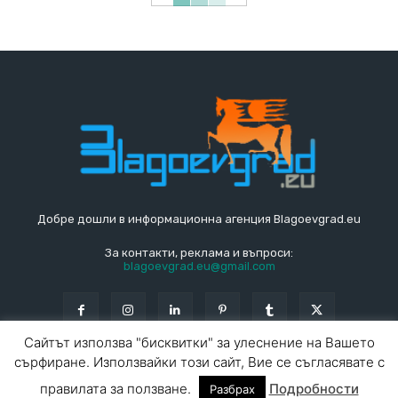
Добре дошли в информационна агенция Blagoevgrad.eu
За контакти, реклама и въпроси:
blagoevgrad.eu@gmail.com
Сайтът използва "бисквитки" за улеснение на Вашето
сърфиране. Използвайки този сайт, Вие се съгласявате с
© Blagoevgrad.EU 2010 - 2026
Общи условия
|
правилата за ползване.
Подробности
Разбрах