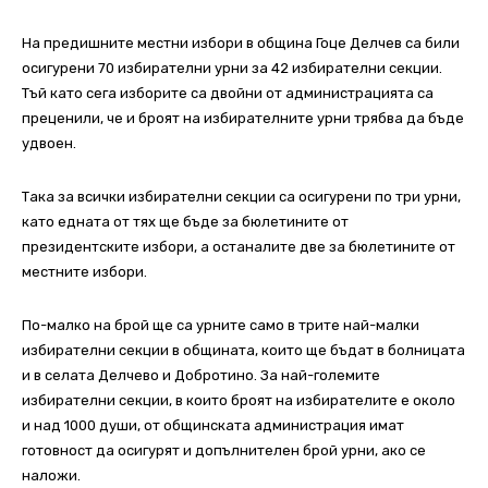
На предишните местни избори в община Гоце Делчев са били
осигурени 70 избирателни урни за 42 избирателни секции.
Тъй като сега изборите са двойни от администрацията са
преценили, че и броят на избирателните урни трябва да бъде
удвоен.
Така за всички избирателни секции са осигурени по три урни,
като едната от тях ще бъде за бюлетините от
президентските избори, а останалите две за бюлетините от
местните избори.
По-малко на брой ще са урните само в трите най-малки
избирателни секции в общината, които ще бъдат в болницата
и в селата Делчево и Добротино. За най-големите
избирателни секции, в които броят на избирателите е около
и над 1000 души, от общинската администрация имат
готовност да осигурят и допълнителен брой урни, ако се
наложи.