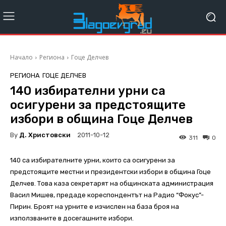
Начало
Региона
Гоце Делчев
РЕГИОНА
ГОЦЕ ДЕЛЧЕВ
140 избирателни урни са
осигурени за предстоящите
избори в община Гоце Делчев
By
Д. Христовски
2011-10-12
311
0
140 са избирателните урни, които са осигурени за
предстоящите местни и президентски избори в община Гоце
Делчев. Това каза секретарят на общинската администрация
Васил Мишев, предаде кореспондентът на Радио “Фокус”-
Пирин. Броят на урните е изчислен на база броя на
използваните в досегашните избори.