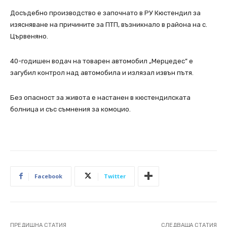
Досъдебно производство е започнато в РУ Кюстендил за
изясняване на причините за ПТП, възникнало в района на с.
Цървеняно.
40-годишен водач на товарен автомобил „Мерцедес” е
загубил контрол над автомобила и излязал извън пътя.
Без опасност за живота е настанен в кюстендилската
болница и със съмнения за комоцио.
Facebook
Twitter
ПРЕДИШНА СТАТИЯ
СЛЕДВАЩА СТАТИЯ