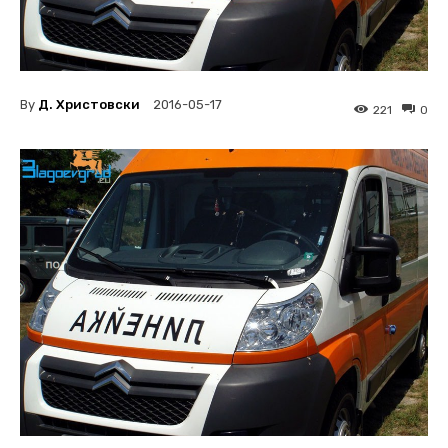
By
Д. Христовски
2016-05-17
221
0