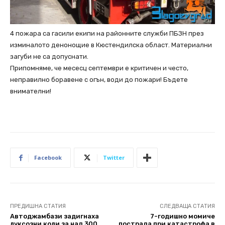
4 пожара са гасили екипи на районните служби ПБЗН през
изминалото денонощие в Кюстендилска област. Материални
загуби не са допуснати.
Припомняме, че месесц септември е критичен и често,
неправилно боравене с огън, води до пожари! Бъдете
внимателни!
Facebook
Twitter
ПРЕДИШНА СТАТИЯ
СЛЕДВАЩА СТАТИЯ
Автоджамбази задигнаха
7-годишно момиче
луксозни коли за над 300
пострада при катастрофа в