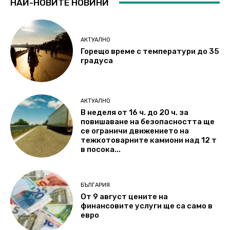
НАЙ-НОВИТЕ НОВИНИ
АКТУАЛНО
Горещо време с температури до 35
градуса
АКТУАЛНО
В неделя от 16 ч. до 20 ч. за
повишаване на безопасността ще
се ограничи движението на
тежкотоварните камиони над 12 т
в посока...
БЪЛГАРИЯ
От 9 август цените на
финансовите услуги ще са само в
евро