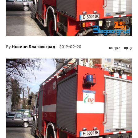
By
Новини Благоевград
2019-09-20
194
0