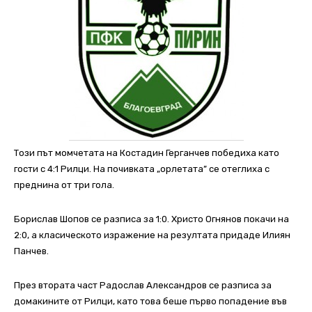
Този път момчетата на Костадин Герганчев победиха като
гости с 4:1 Рилци. На почивката „орлетата” се отеглиха с
преднина от три гола.
Борислав Шопов се разписа за 1:0. Христо Огнянов покачи на
2:0, а класическото изражение на резултата придаде Илиян
Панчев.
През втората част Радослав Александров се разписа за
домакините от Рилци, като това беше първо попадение във