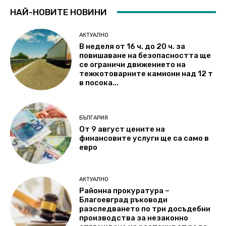
НАЙ-НОВИТЕ НОВИНИ
АКТУАЛНО
В неделя от 16 ч. до 20 ч. за
повишаване на безопасността ще
се ограничи движението на
тежкотоварните камиони над 12 т
в посока...
БЪЛГАРИЯ
От 9 август цените на
финансовите услуги ще са само в
евро
АКТУАЛНО
Районна прокуратура –
Благоевград ръководи
разследването по три досъдебни
производства за незаконно