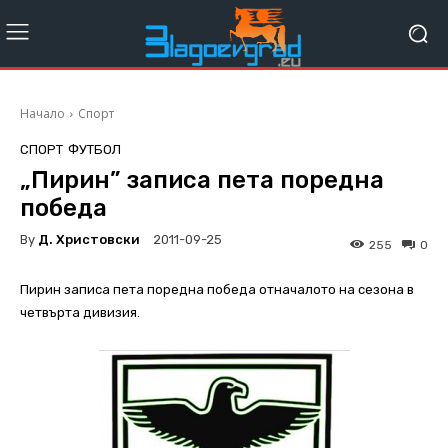
Начало
Спорт
СПОРТ
ФУТБОЛ
„Пирин” записа пета поредна
победа
By
Д. Христовски
2011-09-25
255
0
Пирин записа пета поредна победа отначалото на сезона в
четвърта дивизия.