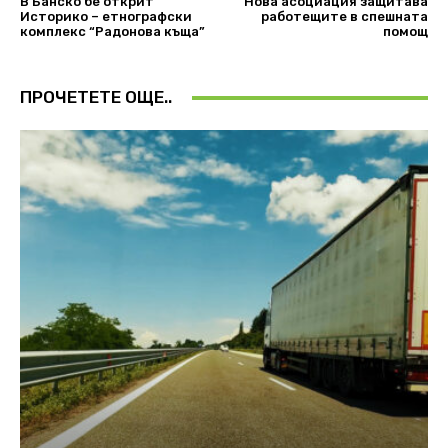
В Банско бе открит
Нова асоциация защитава
Историко – етнографски
работещите в спешната
комплекс “Радонова къща”
помощ
ПРОЧЕТЕТЕ ОЩЕ..