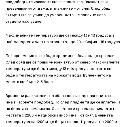
следобедните часове тя ще се вплътнява. Очакват се и
превалявания от дъжд, в планините – от сняг. След обяд
вятърът ще се усили до умерен, като ще започне ново
студено нахлуване.
Максималните температури ще са между 13 и 18 градуса, в
най-западната част на страната – до 20, в София – 15 градуса.
По Черноморието ще бъде предимно облачно, ще превали.
След обяд ще се появи умерен вятър от север. Максималните
температури ще бъдат между 13 и 16 градуса, колкото ще
бъде и температурата на морската вода. Вълнението на
морето ще бъде 2-3 бала.
Временни разкъсвания на облачността над планините ще
има в часовете предобед. Но след пладне тя ще се вплътни, а
по билата ще има мъгла. Очакват се и превалявания, като на
местата с 2200 м надморска височина – от сняг. Дневната
температура на 1200 м ще бъдат около 11 градуса, на 2000 м –