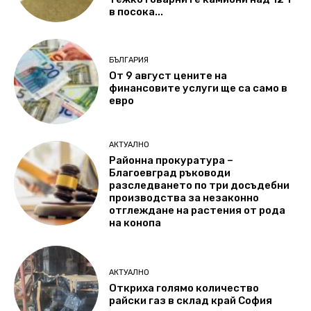
в посока...
БЪЛГАРИЯ
От 9 август цените на
финансовите услуги ще са само в
евро
АКТУАЛНО
Районна прокуратура –
Благоевград ръководи
разследването по три досъдебни
производства за незаконно
отглеждане на растения от рода
на конопа
АКТУАЛНО
Откриха голямо количество
райски газ в склад край София