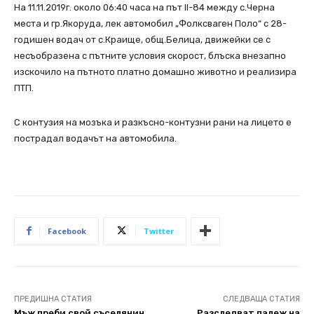
На 11.11.2019г. около 06:40 часа на път II-84 между с.Черна
места и гр.Якоруда, лек автомобил „Фолксваген Поло“ с 28-
годишен водач от с.Краище, общ.Белица, движейки се с
несъобразена с пътните условия скорост, блъска внезапно
изскочило на пътното платно домашно животно и реализира
ПТП.
С контузия на мозъка и разкъсно-контузни рани на лицето е
пострадал водачът на автомобила.
Facebook
Twitter
ПРЕДИШНА СТАТИЯ
СЛЕДВАЩА СТАТИЯ
Мъж преби свой съселянин
Разследват палеж на