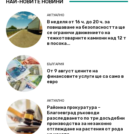
НАЙ-НОВИТЕ НОВИНИ
АКТУАЛНО
В неделя от 16 ч. до 20 ч. за
повишаване на безопасността ще
се ограничи движението на
тежкотоварните камиони над 12 т
в посока...
БЪЛГАРИЯ
От 9 август цените на
финансовите услуги ще са само в
евро
АКТУАЛНО
Районна прокуратура –
Благоевград ръководи
разследването по три досъдебни
производства за незаконно
отглеждане на растения от рода