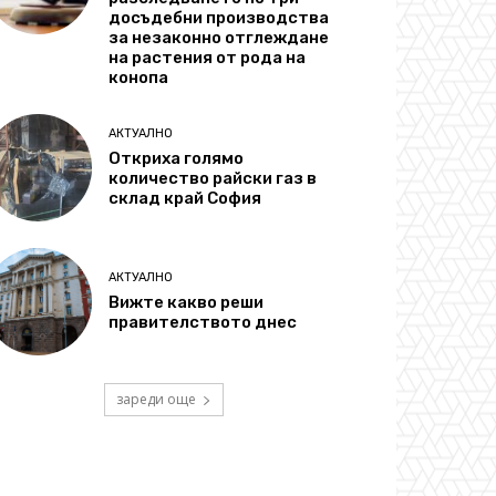
досъдебни производства
за незаконно отглеждане
на растения от рода на
конопа
АКТУАЛНО
Откриха голямо
количество райски газ в
склад край София
АКТУАЛНО
Вижте какво реши
правителството днес
зареди още