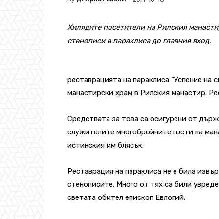
Хилядите посетители на Рилския манастир
стенописи в параклиса до главния вход.
реставрацията на параклиса “Успение на с
манастирски храм в Рилския манастир. Р
Средствата за това са осигурени от държ
служителите многобройните гости на мана
истинския им блясък.
Реставрация на параклиса не е била извър
стенописите. Много от тях са били увреде
светата обител епископ Евлогий.