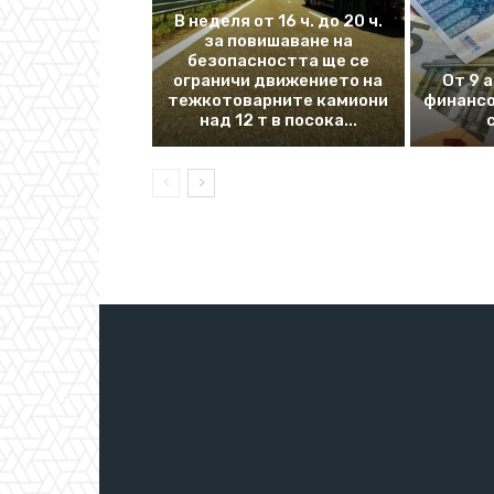
В неделя от 16 ч. до 20 ч.
за повишаване на
безопасността ще се
ограничи движението на
От 9 
тежкотоварните камиони
финансо
над 12 т в посока...