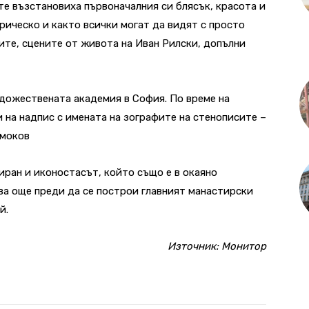
те възстановиха първоначалния си блясък, красота и
рическо и както всички могат да видят с просто
ите, сцените от живота на Иван Рилски, допълни
дожествената академия в София. По време на
 на надпис с имената на зографите на стенописите –
амоков
ран и иконостасът, който също е в окаяно
ква още преди да се построи главният манастирски
й.
Източник:
Монитор