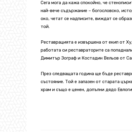
Сега мога да кажа спокойно, че стенописи
най-вече съдържание – богословско, исто
око, четат се надписите, виждат се образ
той.
Реставрацията е извършена от екип от Ху
работата си реставраторите са попаднали
Димитър Зограф и Костадин Вельов от С
През следващата година ще бъде реставри
състояние. Той е запазен от старата цър
храм и също е ценен, допълни дядо Евлоги