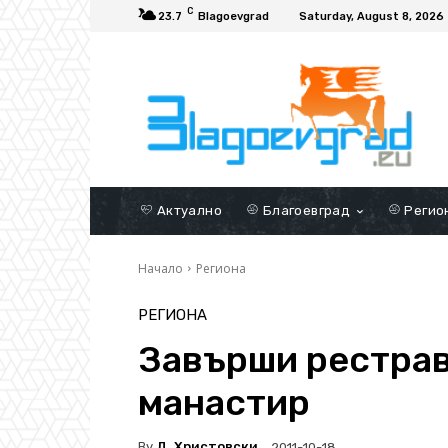
C
23.7
Blagoevgrad
Saturday, August 8, 2026
Актуално
Благоевград
Регио
Начало
Региона
РЕГИОНА
Завърши рестрав
манастир
By
Д. Христовски
2011-10-18