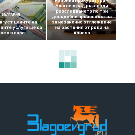
Районна прокуратура –
Благоевград ръководи
разследването по три
БЪЛГАРИЯ
досъдебни производства
август цените на
за незаконно отглеждане
вите услуги ще са
на растения от рода на
само в евро
конопа