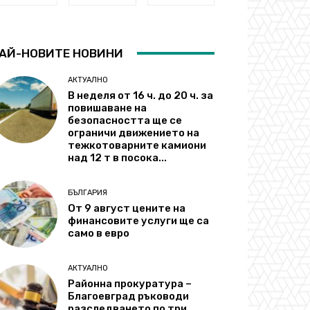
АЙ-НОВИТЕ НОВИНИ
АКТУАЛНО
В неделя от 16 ч. до 20 ч. за
повишаване на
безопасността ще се
ограничи движението на
тежкотоварните камиони
над 12 т в посока...
БЪЛГАРИЯ
От 9 август цените на
финансовите услуги ще са
само в евро
АКТУАЛНО
Районна прокуратура –
Благоевград ръководи
разследването по три