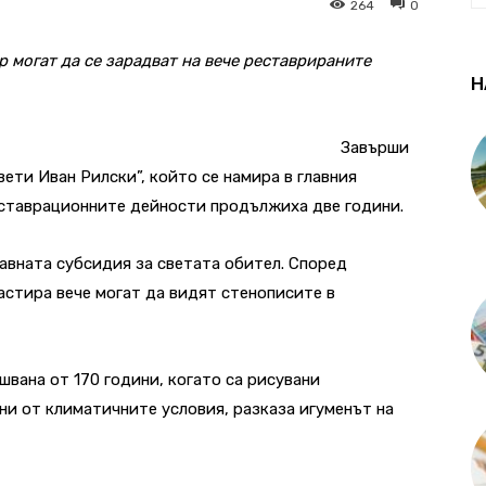
264
0
 могат да се зарадват на вече реставрираните
Н
Завърши
вети Иван Рилски”, който се намира в главния
еставрационните дейности продължиха две години.
авната субсидия за светата обител. Според
стира вече могат да видят стенописите в
швана от 170 години, когато са рисувани
ни от климатичните условия, разказа игуменът на