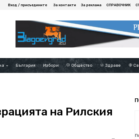
Вход / присъедините
За контакти
За реклама
СПРАВОЧНИК
С
на
България
Избори
Общество
Здраве
Св
П
рацията на Рилския
П