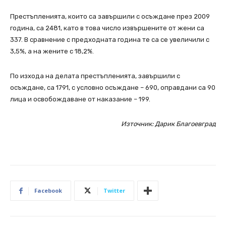
Престъпленията, които са завършили с осъждане през 2009
година, са 2481, като в това число извършените от жени са
337. В сравнение с предходната година те са се увеличили с
3,5%, а на жените с 18,2%.
По изхода на делата престъпленията, завършили с
осъждане, са 1791, с условно осъждане – 690, оправдани са 90
лица и освобождаване от наказание – 199.
Източник: Дарик Благоевград
Facebook
Twitter