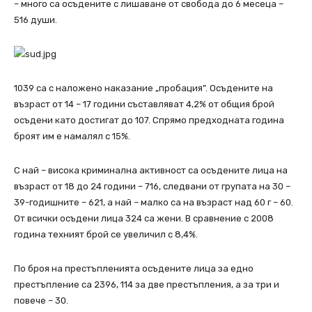
– много са осъдените с лишаване от свобода до 6 месеца –
516 души.
1039 са с наложено наказание „пробация”. Осъдените на
възраст от 14 – 17 години съставляват 4,2% от общия брой
осъдени като достигат до 107. Спрямо предходната година
броят им е намалял с 15%.
С най – висока криминална активност са осъдените лица на
възраст от 18 до 24 години – 716, следвани от групата на 30 –
39-годишните – 621, а най – малко са на възраст над 60 г – 60.
От всички осъдени лица 324 са жени. В сравнение с 2008
година техният брой се увеличил с 8,4%.
По броя на престъпленията осъдените лица за едно
престъпление са 2396, 114 за две престъпления, а за три и
повече – 30.