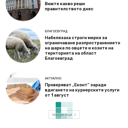
Вижте какво реши
правителството днес
БЛАГОЕВГРАД
Набелязаха строги мерки за
ограничаване разпространението
на шарка по овцете и козите на
територията на област
Благоевград
АКТУАЛНО
Проверяват „Еконт“ заради
вдигането на куриерските услуги
от 1 август
зареди още