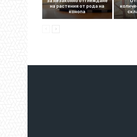
за незаконно отглеждане
От
на растения от рода на
количе
конопа
скл