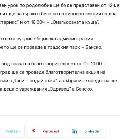
вен урок по родолюбие ще бъде представен от 12ч. в
енят ще завърши с безплатна кинопрожекция на два
терикс“ и от 18:00ч. – „Омагьосаната къща“.
ъботната сутрин общинска администрация
ето ще се проведе в градския парк – Банско.
 под знака на благотворителността. От 10:00 –
 град ще се проведе благотворителна акция на
ай с Дани – подай ръка“, а събраните средства ще
а деца с увреждания „Здравец“ в Банско.
Twitter
Pinterest
Linkedin