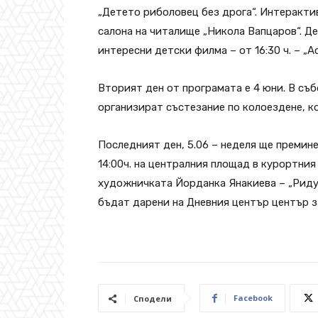
„Детето риболовец без дрога“. Интеракти
салона на читалище „Никола Вапцаров“. Д
интересни детски филма – от 16:30 ч. – „Ас
Вторият ден от програмата е 4 юни. В с
организират състезание по колоездене, ко
Последният ден, 5.06 – неделя ще премине
14:00ч. на централния площад в курортния
художничката Йорданка Янакиева – „Ридув
бъдат дарени на Дневния център център з
Facebook
Сподели