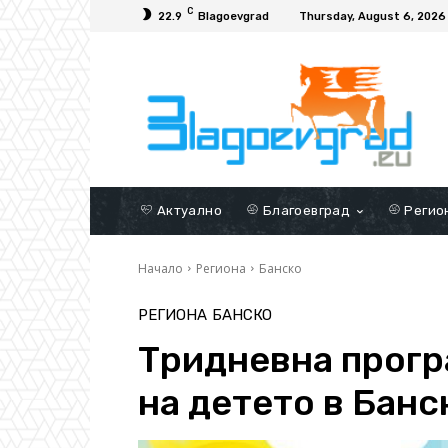
C
22.9
Blagoevgrad
Thursday, August 6, 2026
Актуално
Благоевград
Регио
Начало
Региона
Банско
РЕГИОНА
БАНСКО
Тридневна прогр
на детето в Банс