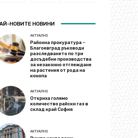
АЙ-НОВИТЕ НОВИНИ
АКТУАЛНО
Районна прокуратура –
Благоевград ръководи
разследването по три
досъдебни производства
за незаконно отглеждане
на растения от рода на
конопа
АКТУАЛНО
Откриха голямо
количество райски газ в
склад край София
АКТУАЛНО