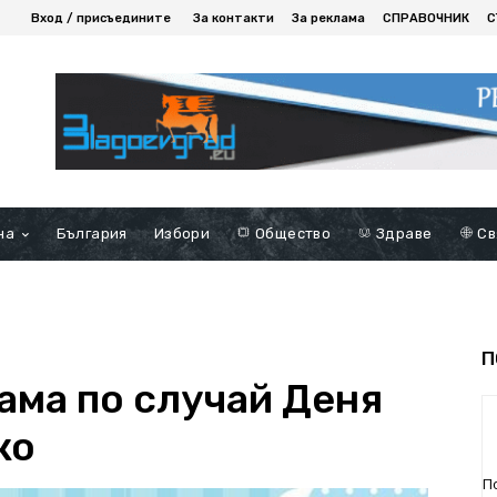
Вход / присъедините
За контакти
За реклама
СПРАВОЧНИК
С
на
България
Избори
Общество
Здраве
Св
П
ама по случай Деня
ко
П