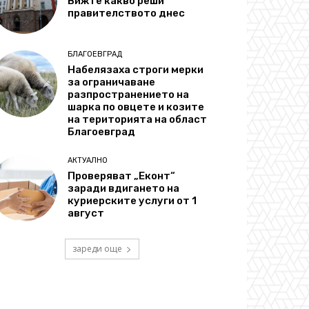
Вижте какво реши
правителството днес
БЛАГОЕВГРАД
Набелязаха строги мерки
за ограничаване
разпространението на
шарка по овцете и козите
на територията на област
Благоевград
АКТУАЛНО
Проверяват „Еконт“
заради вдигането на
куриерските услуги от 1
август
зареди още