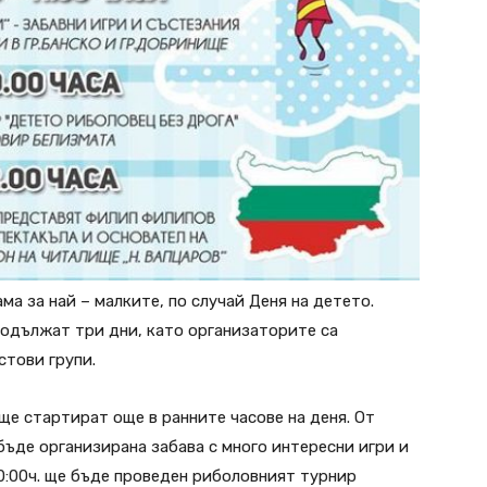
а за най – малките, по случай Деня на детето.
одължат три дни, като организаторите са
стови групи.
ще стартират още в ранните часове на деня. От
бъде организирана забава с много интересни игри и
10:00ч. ще бъде проведен риболовният турнир