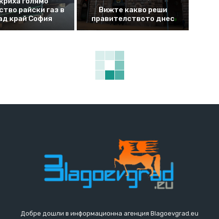
криха голямо
ство райски газ в
Вижте какво реши
ад край София
правителството днес
Добре дошли в информационна агенция Blagoevgrad.eu