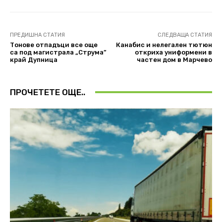
ПРЕДИШНА СТАТИЯ
СЛЕДВАЩА СТАТИЯ
Тонове отпадъци все още
Канабис и нелегален тютюн
са под магистрала „Струма”
откриха униформени в
край Дупница
частен дом в Марчево
ПРОЧЕТЕТЕ ОЩЕ..