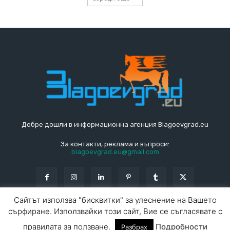
Добре дошли в информационна агенция Blagoevgrad.eu
За контакти, реклама и въпроси:
blagoevgrad.eu@gmail.com
Сайтът използва "бисквитки" за улеснение на Вашето
сърфиране. Използвайки този сайт, Вие се съгласявате с
© Blagoevgrad.EU 2010 - 2026
Общи условия
|
правилата за ползване.
Подробности
Разбрах