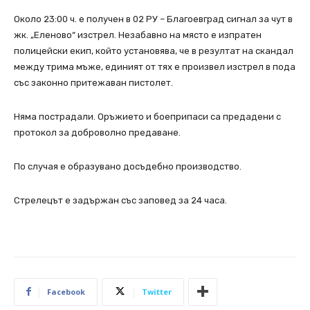
Около 23:00 ч. е получен в 02 РУ – Благоевград сигнал за чут в
жк. „Еленово“ изстрел. Незабавно на място е изпратен
полицейски екип, който установява, че в резултат на скандал
между трима мъже, единият от тях е произвел изстрел в пода
със законно притежаван пистолет.
Няма пострадали. Оръжието и боеприпаси са предадени с
протокол за доброволно предаване.
По случая е образувано досъдебно производство.
Стрелецът е задържан със заповед за 24 часа.
Facebook
Twitter