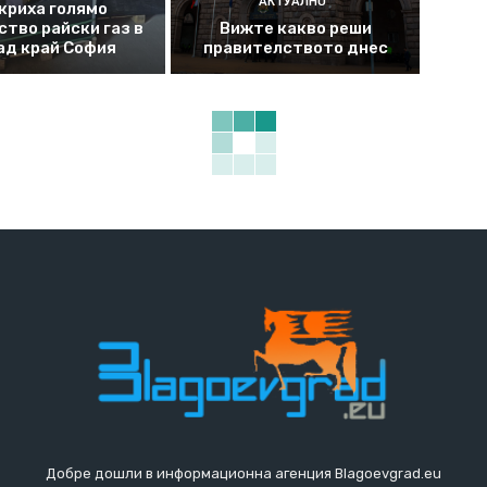
АКТУАЛНО
криха голямо
ство райски газ в
Вижте какво реши
ад край София
правителството днес
Добре дошли в информационна агенция Blagoevgrad.eu