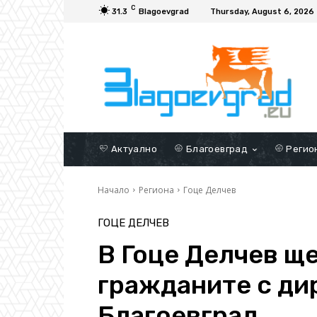
C
31.3
Blagoevgrad
Thursday, August 6, 2026
Актуално
Благоевград
Регио
Начало
Региона
Гоце Делчев
ГОЦЕ ДЕЛЧЕВ
В Гоце Делчев ще
гражданите с ди
Благоевград