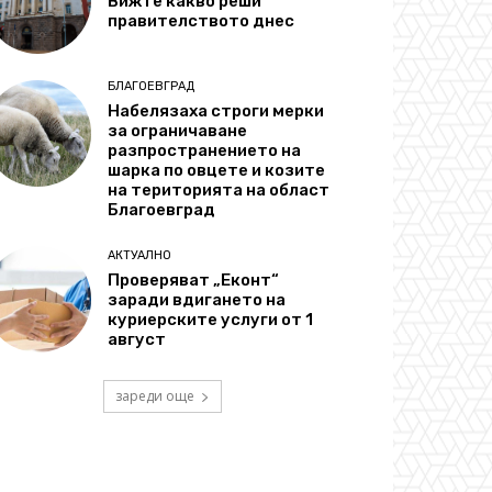
Вижте какво реши
правителството днес
БЛАГОЕВГРАД
Набелязаха строги мерки
за ограничаване
разпространението на
шарка по овцете и козите
на територията на област
Благоевград
АКТУАЛНО
Проверяват „Еконт“
заради вдигането на
куриерските услуги от 1
август
зареди още