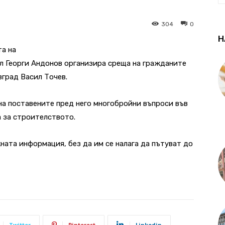
304
0
Н
та на
л Георги Андонов организира среща на гражданите
град Васил Точев.
на поставените пред него многобройни въпроси във
 за строителството.
ната информация, без да им се налага да пътуват до
Twitter
Pinterest
Linkedin