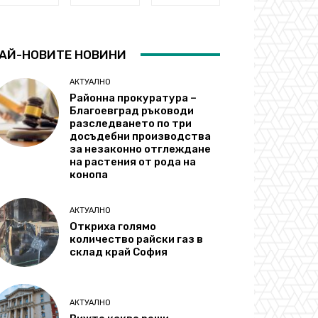
АЙ-НОВИТЕ НОВИНИ
АКТУАЛНО
Районна прокуратура –
Благоевград ръководи
разследването по три
досъдебни производства
за незаконно отглеждане
на растения от рода на
конопа
АКТУАЛНО
Откриха голямо
количество райски газ в
склад край София
АКТУАЛНО