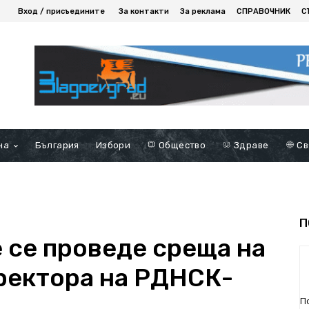
Вход / присъедините
За контакти
За реклама
СПРАВОЧНИК
С
на
България
Избори
Общество
Здраве
Св
П
 се проведе среща на
ректора на РДНСК-
П