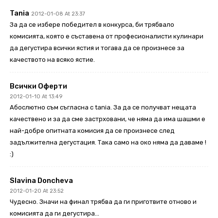
Tania
2012-01-08 At 23:37
За да се избере победител в конкурса, би трябвало
комисията, която е съставена от професионалисти кулинари
да дегустира всички ястия и тогава да се произнесе за
качеството на всяко ястие.
Всички Оферти
2012-01-10 At 13:49
Абослютно съм съгласна с tania. За да се получват нещата
качествено и за да сме застрховани, че няма да има шашми е
най-добре опитната комисия да се произнесе след
задължителна дегустация. Така само на око няма да даваме !
:)
Slavina Doncheva
2012-01-20 At 23:52
Чудесно. Значи на финал трябва да ги приготвите отново и
комисията да ги дегустира…