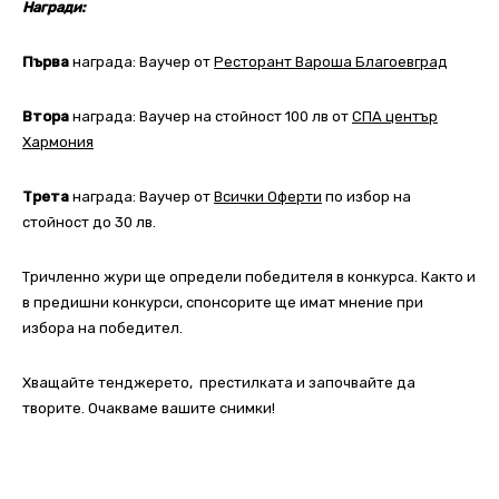
Награди:
Първа
награда: Ваучер от
Ресторант Вароша Благоевград
Втора
награда: Ваучер на стойност 100 лв от
СПА център
Хармония
Трета
награда: Ваучер от
Всички Оферти
по избор на
стойност до 30 лв.
Тричленно жури ще определи победителя в конкурса. Както и
в предишни конкурси, спонсорите ще имат мнение при
избора на победител.
Хващайте тенджерето, престилката и започвайте да
творите. Очакваме вашите снимки!