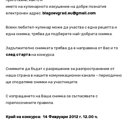
името на кулинарното изкушение на добре познатия
електронен адрес:
blagoevgrad.eu@gmail.com
Всеки любител-кулинар може да участва с една рецепта и
една снимка, трябва да подберете най-добрата снимка.
Задължително снимката трябва да е направена от Вас и то
след старта
на конкурса.
Снимките да бъдат с разрешение за разпространение от
наша страна в нашите комуникационни канали – периодично
ще споделяме снимки на участниците.
С изпращането на Ваша снимка се съгласявате с
горепосочените правила.
Край на конкурса: 14 Февруари 2012 г. 12.00 ч.