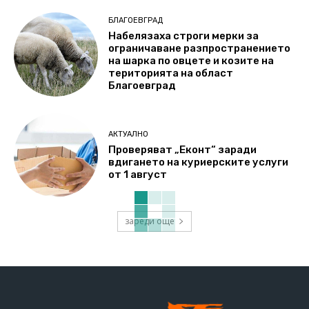
БЛАГОЕВГРАД
Набелязаха строги мерки за
ограничаване разпространението
на шарка по овцете и козите на
територията на област
Благоевград
АКТУАЛНО
Проверяват „Еконт“ заради
вдигането на куриерските услуги
от 1 август
зареди още