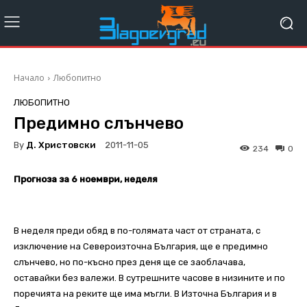
Начало
Любопитно
ЛЮБОПИТНО
Предимно слънчево
By
Д. Христовски
2011-11-05
234
0
Прогноза за 6 ноември, неделя
В неделя преди обяд в по-голямата част от страната, с
изключение на Североизточна България, ще е предимно
слънчево, но по-късно през деня ще се заоблачава,
оставайки без валежи. В сутрешните часове в низините и по
поречията на реките ще има мъгли. В Източна България и в