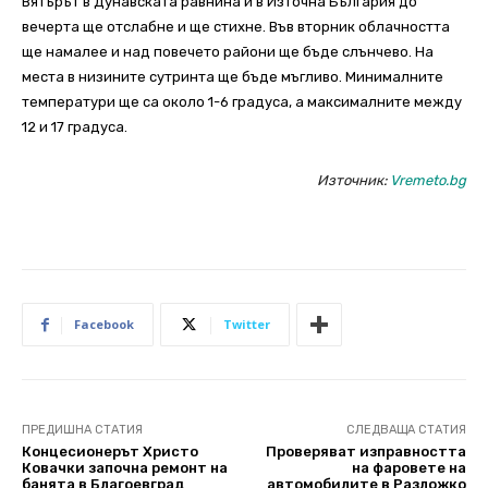
Вятърът в Дунавската равнина и в Източна България до
вечерта ще отслабне и ще стихне. Във вторник облачността
ще намалее и над повечето райони ще бъде слънчево. На
места в низините сутринта ще бъде мъгливо. Минималните
температури ще са около 1-6 градуса, а максималните между
12 и 17 градуса.
Източник:
Vremeto.bg
Facebook
Twitter
ПРЕДИШНА СТАТИЯ
СЛЕДВАЩА СТАТИЯ
Концесионерът Христо
Проверяват изправността
Ковачки започна ремонт на
на фаровете на
банята в Благоевград
автомобилите в Разложко