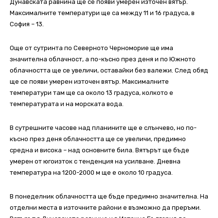
Дунавската равнина ще се появи умерен източен вятър.
Максималните температури ще са между 11 и 16 градуса, в
София – 13.
Още от сутринта по Северното Черноморие ще има
значителна облачност, а по-късно през деня и по Южното
облачността ще се увеличи, оставайки без валежи. След обяд
ще се появи умерен източен вятър. Максималните
температури там ще са около 13 градуса, колкото е
температурата и на морската вода.
В сутрешните часове над планините ще е слънчево, но по-
късно през деня облачността ще се увеличи, предимно
средна и висока – над основните била. Вятърът ще бъде
умерен от югоизток с тенденция на усилване. Дневна
температура на 1200-2000 м ще е около 10 градуса.
В понеделник облачността ще бъде предимно значителна. На
отделни места в източните райони е възможно да преръми.