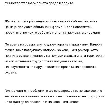
Министерство на околната среда и водите.
Журналистите разгледаха посетителския образователен
център, получиха обширна информация за новостите и
проектите, по които работи в момента парковата дирекция.
По време на срещата им с директора на парка – инж. Валери
Мечев, бяха повдигнати въпроси за човешкия фактор, като
причина за възникването на пожари в защитената територия,
изключителните трудности за потушаването им,
наказуемостта на нарушителите и правата на парковата
охрана.
Голяма част от проблемите ще се разрешат само, ако всеки от
нас осъзнае жизнената важност на опазването на природата
като фактор за опазване и на човешкия живот.