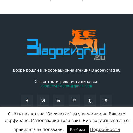
Добре дошли в информационна агенция Blagoevgrad.eu
За контакти, реклама и въпроси:
blagoevgrad.eu@gmail.com
Сайтът използва "бисквитки" за улеснение на Вашето
сърфиране. Използвайки този сайт, Вие се съгласявате с
© Blagoevgrad.EU 2010 - 2026
Общи условия
|
правилата за ползване.
Подробности
Разбрах
За контакти
За реклама
СПРАВОЧНИК
СЪБИТИЯ