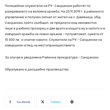
Полицейски служители на РУ- Сандански работят по
разкриването на взломна кражба. На 23.11.2019 г. в районното
управление и получен сигнал от жител на с. Дамяница, общ.
Сандански, който съобщил, че предната нощ неизвестно
лице е разбило прозорец и две врати в къщата му в селото и е
извършил кражба на ловно оръжие – полуавтомат, сумата от
15 000 лв . и златни накити. Служители на РУ – Сандански са
извършили оглед на местопроизшествието.
За случая е уведомена Рaйонна прокуратура – Сандански.
Образувано е досъдебно производство.
Facebook
Twitter