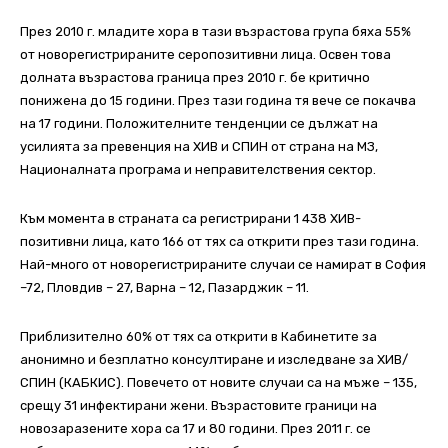
През 2010 г. младите хора в тази възрастова група бяха 55%
от новорегистрираните серопозитивни лица. Освен това
долната възрастова граница през 2010 г. бе критично
понижена до 15 години. През тази година тя вече се покачва
на 17 години. Положителните тенденции се дължат на
усилията за превенция на ХИВ и СПИН от страна на МЗ,
Националната програма и неправителствения сектор.
Към момента в страната са регистрирани 1 438 ХИВ-
позитивни лица, като 166 от тях са открити през тази година.
Най-много от новорегистрираните случаи се намират в София
–72, Пловдив – 27, Варна – 12, Пазарджик – 11.
Приблизително 60% от тях са открити в Кабинетите за
анонимно и безплатно консултиране и изследване за ХИВ/
СПИН (КАБКИС). Повечето от новите случаи са на мъже – 135,
срещу 31 инфектирани жени. Възрастовите граници на
новозаразените хора са 17 и 80 години. През 2011 г. се