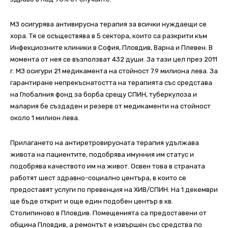
МЗ осигурява антивирусна терапия за всички нуждаещи се
хора. Тя се осъществява в 5 сектора, които са разкрити към
Инфекциозните клиники в София, Пловдив, Варна и Плевен. В
момента от нея се възползват 432 души. За тази цел през 2011
г. МЗ осигури 21 медикамента на стойност 7.9 милиона лева. За
гарантиране непрекъснатостта на терапията със средстава
на Глобалния фонд за борба срещу СПИН, туберкулоза и
малария бе създаден и резерв от медикаменти на стойност
около 1 милион лева.
Прилагането на антиретровирусната терапия удължава
живота на пациентите, подобрява имунния им статус и
подобрява качеството им на живот. Освен това в страната
работят шест здравно-социално центъра, в които се
предоставят услуги по превенция на ХИВ/СПИН. На 1 декември
ще бъде открит и още един подобен център в кв.
Столипиново в Пловдив. Помещенията са предоставени от
община Пловдив, а ремонтът е извършен със средства по