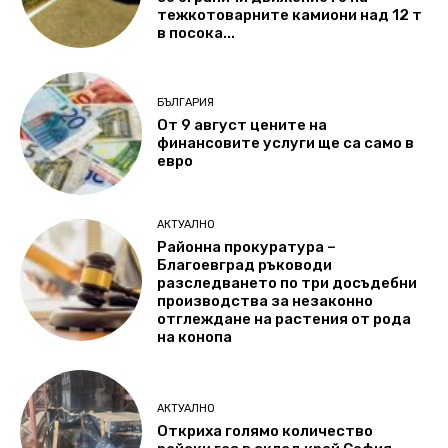
тежкотоварните камиони над 12 т
в посока...
БЪЛГАРИЯ
От 9 август цените на
финансовите услуги ще са само в
евро
АКТУАЛНО
Районна прокуратура –
Благоевград ръководи
разследването по три досъдебни
производства за незаконно
отглеждане на растения от рода
на конопа
АКТУАЛНО
Откриха голямо количество