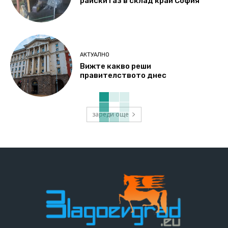
райски газ в склад край София
АКТУАЛНО
Вижте какво реши
правителството днес
зареди още