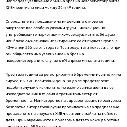
наблюдава увеличение с 14% на броя на новорегистрираните
ХИВ-позитивни лица между 30 и 49 години.
Според пътя на предаване на инфекцията отново се
очертават две особено уязвими групи – инжекционно
употребяващите наркотици и хомосексуалистите. 56 души
или близо 34% от новоинфектираните са от първата група, а
43-ма или 26% са от втората. Тези резултати показват, че при
гей общността има увеличение на броя на
новорегистрираните случаи с 6% спрямо миналата година.
През тази година са регистрирани и 6 бременни носителки на
вируса, и 2 ХИВ-позитивни деца. За да се предотвратят
подобни случаи е изключително важно всички жени да се
изследват за ХИВ в първия и третия триместър от
бременността. Министерство на здравеопазването осигурява
безплатна антиретровирусна профилактика за предпазване
предаването на вируса от ХИВ-позитивна майка на нейното
дете. При навременното й прилагане детето може да остане
здраво в над 98% от случаите.