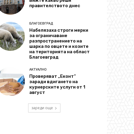
Вижте какво реши
правителството днес
БЛАГОЕВГРАД
Набелязаха строги мерки
за ограничаване
разпространението на
шарка по овцете и козите
на територията на област
Благоевград
АКТУАЛНО
Проверяват „Еконт“
заради вдигането на
куриерските услуги от 1
август
зареди още