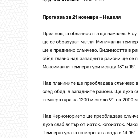
Прогноза за 21 ноември – Неделя
През нощта облачността ще намалее. В су
ще се образуват мъгли. Минимални темпера
ще е предимно слънчево. Видимостта в ра
обяд главно над западните райони ще се п
Максимални температури между 13° и 18°, 
Над планините ще преобладава слънчево в
след обяд, в западните райони. Ще духа 
температура на 1200 м около 9°, на 2000 м 
Над Черноморието ще преобладава слънче
духа слаб вятър от изток, югоизток. Макс
Температурата на морската вода е 14-15°.