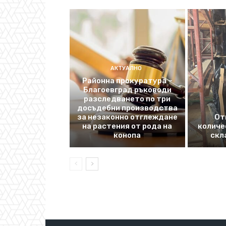
АКТУАЛНО
Районна прокуратура –
Благоевград ръководи
разследването по три
досъдебни производства
за незаконно отглеждане
От
на растения от рода на
количе
конопа
скл