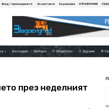
Вход / присъедините
За контакти
За реклама
СПРАВОЧНИК
СЪБ
на
България
Избори
Общество
Здраве
Св
П
мето през неделният
П