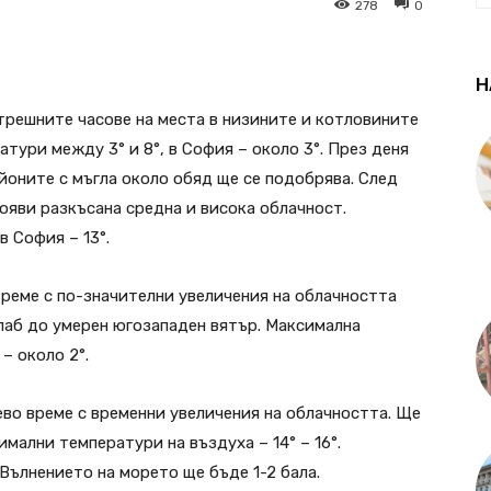
278
0
Н
трешните часове на места в низините и котловините
тури между 3° и 8°, в София – около 3°. През деня
йоните с мъгла около обяд ще се подобрява. След
ояви разкъсана средна и висока облачност.
в София – 13°.
реме с по-значителни увеличения на облачността
слаб до умерен югозападен вятър. Максимална
– около 2°.
во време с временни увеличения на облачността. Ще
имални температури на въздуха – 14° – 16°.
 Вълнението на морето ще бъде 1-2 бала.