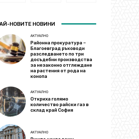
АЙ-НОВИТЕ НОВИНИ
АКТУАЛНО
Районна прокуратура –
Благоевград ръководи
разследването по три
досъдебни производства
за незаконно отглеждане
на растения от рода на
конопа
АКТУАЛНО
Откриха голямо
количество райски газ в
склад край София
АКТУАЛНО