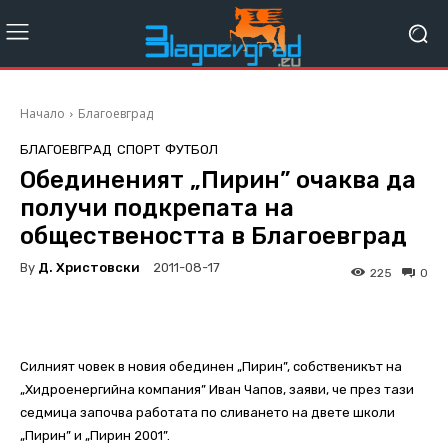
Начало
Благоевград
БЛАГОЕВГРАД
СПОРТ
ФУТБОЛ
Обединеният „Пирин” очаква да
получи подкрепата на
обществеността в Благоевград
By
Д. Христовски
2011-08-17
225
0
Силният човек в новия обединен „Пирин”, собственикът на
„Хидроенергийна компания” Иван Чапов, заяви, че през тази
седмица започва работата по сливането на двете школи
„Пирин” и „Пирин 2001”.