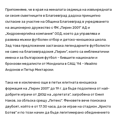
Припомняме, че в края на миналата седмица на извънредната
си сесия съветниците в Благоевград дадоха принципно
съгласие за участие на Община Благоевград в учредяването
на акционерно дружество с ФК „Пирин 2001” АД и
„Хидроенергийна компания” ООД, което да управлява и
развива мъжки футболен отбор и детско-юношеска школа.
Зад това предложение застанаха легендарните футболисти
не само на благоевградския „Пирин”, които са емблематични
имена и за българския футбол – бившите национали и
бронзови медалисти от Мондиала в САЩ ’94 – Ивайло
Андонов и Петър Михтарски.
Така не е изключено още в петък елитната юношеска
формация на „Пирин 2001” до 19 г. да бъде подсилена от най-
добрите играчи от ДЮШ на „орлетата”, загробена от Емил
Наков, за сблъска срещу „Литекс”. Феновете вече поискаха
двубоят, който е от 17:30 часа, да се играе на стадион „Христо
Ботев” и по този начин да бъде легитимирано обединението