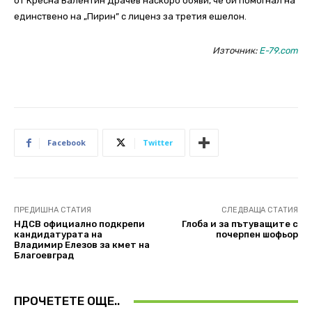
от Кресна Валентин Драчев наскоро обяви, че би помогнал на
единствено на „Пирин” с лиценз за третия ешелон.
Източник:
E-79.com
Facebook
Twitter
ПРЕДИШНА СТАТИЯ
СЛЕДВАЩА СТАТИЯ
НДСВ официално подкрепи
Глоба и за пътуващите с
кандидатурата на
почерпен шофьор
Владимир Елезов за кмет на
Благоевград
ПРОЧЕТЕТЕ ОЩЕ..