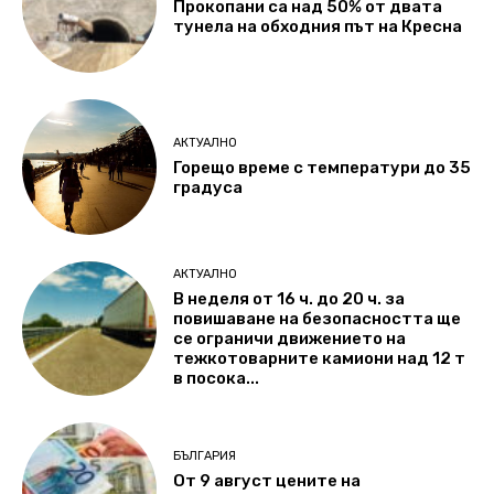
Прокопани са над 50% от двата
тунела на обходния път на Кресна
АКТУАЛНО
Горещо време с температури до 35
градуса
АКТУАЛНО
В неделя от 16 ч. до 20 ч. за
повишаване на безопасността ще
се ограничи движението на
тежкотоварните камиони над 12 т
в посока...
БЪЛГАРИЯ
От 9 август цените на