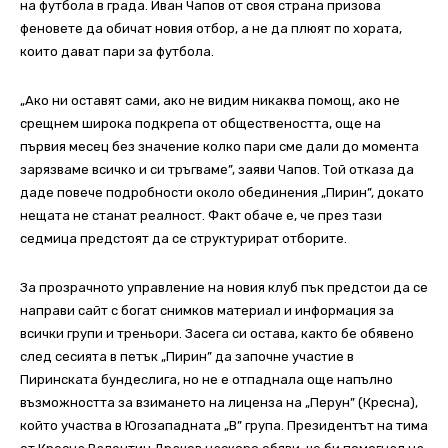
на футбола в града. Иван Чапов от своя страна призова
феновете да обичат новия отбор, а не да плюят по хората,
които дават пари за футбола.
„Ако ни оставят сами, ако не видим никаква помощ, ако не
срещнем широка подкрепа от обществеността, още на
първия месец без значение колко пари сме дали до момента
зарязваме всичко и си тръгваме”, заяви Чапов. Той отказа да
даде повече подробности около обединения „Пирин”, докато
нещата не станат реалност. Факт обаче е, че през тази
седмица предстоят да се структурират отборите.
За прозрачното управление на новия клуб пък предстои да се
направи сайт с богат снимков материал и информация за
всички групи и треньори. Засега си остава, както бе обявено
след сесията в петък „Пирин” да започне участие в
Пиринската бундеслига, но не е отпаднала още напълно
възможността за взимането на лиценза на „Перун” (Кресна),
който участва в Югозападната „В” група. Президентът на тима