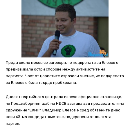
Преди около месец се заговори, че подкрепата за Елезов е
предизвикала остри спорове между активистите на
партията. Част от царистите изразили мнение, че подкрепата
за Елезов е била твърде прибързана.
Днес от партийната централа излезе официално становище,
че Предизборният щаб на НДСВ застава зад председателя на
сдружение “ЕКИП”. Владимир Елезов е сред обявените днес
нови 43-ма кандидат-кметове, подкрепени от жълтата
партия.