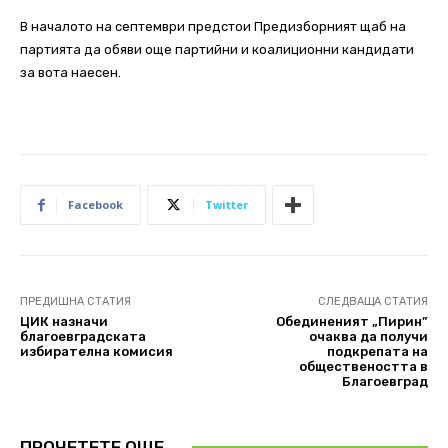
В началото на септември предстои Предизборният щаб на
партията да обяви още партийни и коалиционни кандидати
за вота наесен.
Facebook
Twitter
ПРЕДИШНА СТАТИЯ
СЛЕДВАЩА СТАТИЯ
ЦИК назначи
Обединеният „Пирин”
благоевградската
очаква да получи
избирателна комисия
подкрепата на
обществеността в
Благоевград
ПРОЧЕТЕТЕ ОЩЕ..