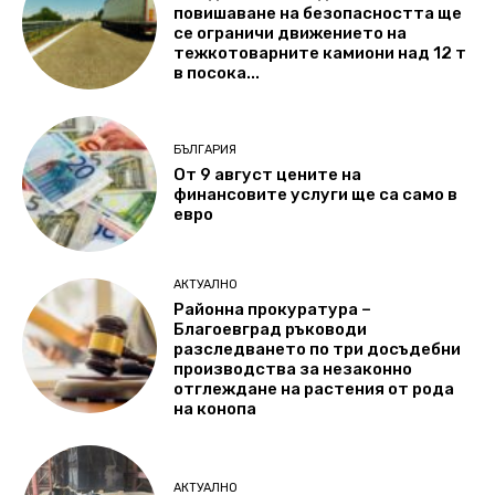
повишаване на безопасността ще
се ограничи движението на
тежкотоварните камиони над 12 т
в посока...
БЪЛГАРИЯ
От 9 август цените на
финансовите услуги ще са само в
евро
АКТУАЛНО
Районна прокуратура –
Благоевград ръководи
разследването по три досъдебни
производства за незаконно
отглеждане на растения от рода
на конопа
АКТУАЛНО