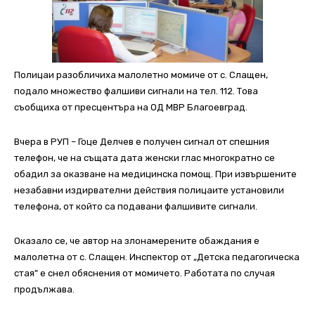
Полицаи разобличиха малолетно момиче от с. Слащен,
подало множество фалшиви сигнали на тел. 112. Това
съобщиха от пресцентъра на ОД МВР Благоевград.
Вчера в РУП – Гоце Делчев е получен сигнал от спешния
телефон, че на същата дата женски глас многократно се
обадил за оказване на медицинска помощ. При извършените
незабавни издирвателни действия полицаите установили
телефона, от който са подавани фалшивите сигнали.
Оказало се, че автор на злонамерените обаждания е
малолетна от с. Слащен. Инспектор от „Детска педагогическа
стая” е снел обяснения от момичето. Работата по случая
продължава.